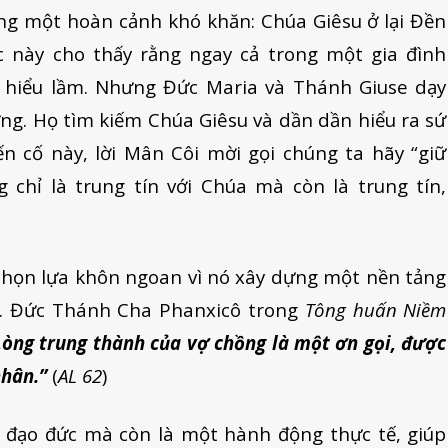
ng một hoàn cảnh khó khăn: Chúa Giêsu ở lại Đền
 này cho thấy rằng ngay cả trong một gia đình
g hiểu lầm. Nhưng Đức Maria và Thánh Giuse dạy
ởng. Họ tìm kiếm Chúa Giêsu và dần dần hiểu ra sứ
n cố này, lời Mân Côi mời gọi chúng ta hãy “giữ
 chỉ là trung tín với Chúa mà còn là trung tín,
chọn lựa khôn ngoan vì nó xây dựng một nền tảng
ất. Đức Thánh Cha Phanxicô trong
Tông huấn Niềm
Lòng trung thành của vợ chồng là một ơn gọi, được
nhân.”
(
AL 62
)
i đạo đức mà còn là một hành động thực tế, giúp