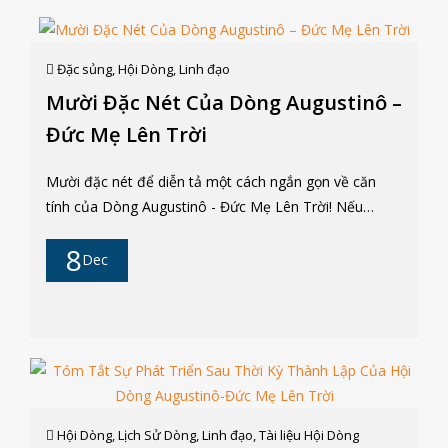
hiện hữu dẫn ngài đến bến bờ tuyệt vọng. Chính đức
tin vào Đức Kitô đã kéo ngài ra khỏi vực thẳm và mở
ra cho ngài một tương lai mới. cùng với thánh Phaolô,
Đặc sủng
,
Hội Dòng
,
Linh đạo
Ngài khám phá ra rằng chỉ khi bám chặt vào tình yêu
Mười Đặc Nét Của Dòng Augustinô –
Đức Kitô mà « niềm hy vọng không bị thất vọng » (Rm
Đức Mẹ Lên Trời
5, 5). Nhưng làm thế nào để chúng ta có thể hiểu
được một niềm hy vọng như vậy? Trong Thông điệp
Mười đặc nét để diễn tả một cách ngắn gọn về căn
"Spe salvi" của mình, Đức thánh cha Biển Đức XVI, dựa
tính của Dòng Augustinô - Đức Mẹ Lên Trời! Nếu
vào thánh Augusti...
chúng ta thử làm một cuộc thăm dò, thì kết quả giữa
8
các tu sĩ trong Hội Dòng không có nhiều sự khác biệt.
Dec
Mỗi người có những nét riêng, nhưng đều đi chung
trên cùng con đường, có chung một mã số mà mỗi
người tùy theo sự hội nhập ít hay nhiều mà thôi. Quả
thật, tôi xin mạo muội nói lên đây mười điểm mà tôi
xem như là mười điều răn, nó bắt đầu từ điều hiển
nhiên đến điều ít hiển nhiên hơn. Anh Em Augustinô -
Đức Mẹ Lên Trời Được viết tắt hai chữ: AA, nếu xếp
Hội Dòng
,
Lịch Sử Dòng
,
Linh đạo
,
Tài liệu Hội Dòng