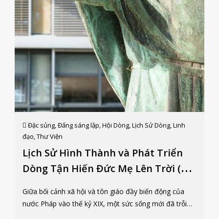
Đặc sủng
,
Đấng sáng lập
,
Hội Dòng
,
Lịch Sử Dòng
,
Linh
đạo
,
Thư Viện
Lịch Sử Hình Thành và Phát Triển
Dòng Tận Hiến Đức Mẹ Lên Trời (Nữ
tu Truyền Giáo Tận Hiến Đức Mẹ
Giữa bối cảnh xã hội và tôn giáo đầy biến động của
Lên Trời – Oblates de l’Assomption
nước Pháp vào thế kỷ XIX, một sức sống mới đã trỗi
dậy trong lòng Giáo Hội, được khơi nguồn từ nhiệt