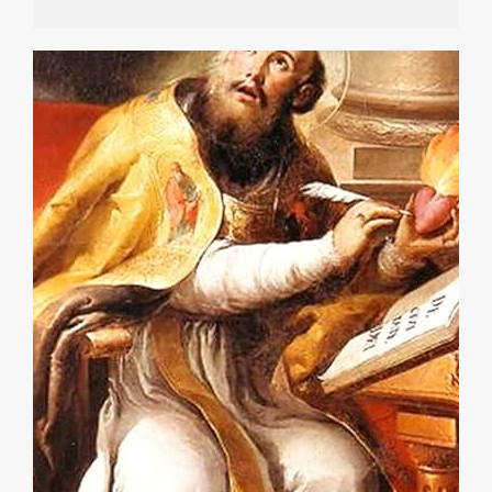
cho đến hiện đại. Tuy nhiên, phải đến thời kỳ Hậu Cổ
đại, qua ngòi bút của vị Giám mục thành Hippone là
Thánh Augustinô, đòi hỏi kép này mới tìm được một
công thức mẫu mực, triệt để và mang tính nền tảng
nhất cho nền thần học và tư tưởng Phương Tây. Trong
tác phẩm Độc thoại (Soliloquia, Quyển II, 1, 1), được
ngài chắp bút tại Cassiciacum vào năm 386, ngay sau
khi ngài đón nhận ơn trở lại đạo, Thánh Augustinô đã
dâng lên một lời cầu nguyện mang chiều sâu tột bậc về
mặ...