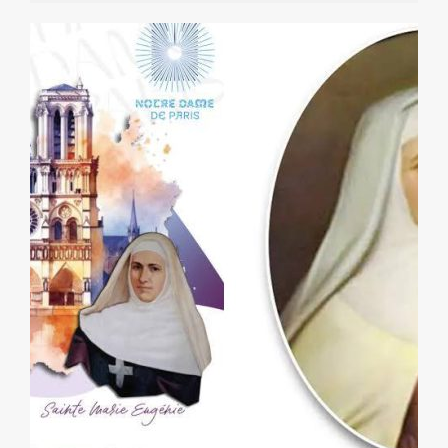
giới. Khẩu hiệu “Nguyện Nước Cha Trị Đến” không chỉ
là một lời cầu nguyện, nhưng còn là định hướng căn
bản cho đời sống và sứ mạng của các tu sĩ Đức Mẹ
Lên Trời: Tất cả vì tình yêu dành cho Đức Giêsu Kitô;
yêu mến Đức Maria là Mẹ của Người; yêu mến Giáo
hội là hiền thê và cũng chính là thân thể của Đức Giêsu
Kitô. Họ sống tình huynh đệ trong cộng đoàn hoạt
động tông đồ, phục vụ chân lý, đồng hành với con
người thời đại và dấn thân nơi những thực...