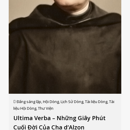
Eugénie sinh ngày 25 tháng 8 năm 1817 tại Metz,
trong một gia đình khá giả và có nền văn hóa. Tuy
nhiên, tuổi thơ của ngài sớm bị xáo trộn bởi những
biến cố gia đình. Cha mẹ ly t...
Đấng sáng lập
,
Hội Dòng
,
Lịch Sử Dòng
,
Tài liệu Dòng
,
Tài
liệu Hội Dòng
,
Thư Viện
Ultima Verba – Những Giây Phút
Cuối Đời Của Cha d’Alzon