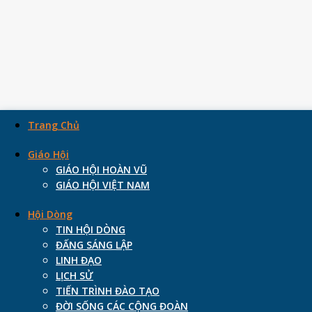
Trang Chủ
Giáo Hội
Skip
GIÁO HỘI HOÀN VŨ
to
GIÁO HỘI VIỆT NAM
content
Hội Dòng
TIN HỘI DÒNG
ĐẤNG SÁNG LẬP
Dòng Tiểu Muội Đức Mẹ Lên T
LINH ĐẠO
LỊCH SỬ
3 October, 2016
13 August, 2022
TIẾN TRÌNH ĐÀO TẠO
ĐỜI SỐNG CÁC CỘNG ĐOÀN