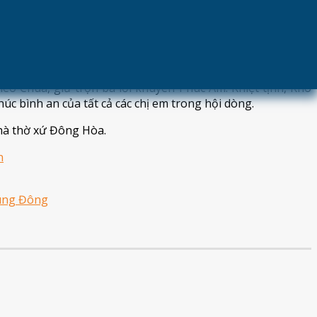
h, hát kinh cấu các Thánh. Các khấn sinh đã phủ phục, để
 mỏng dòn, yếu đuối của xác phàm. Nhưng từ đây, các chị
o Hội trợ lực qua lời cầu nguyện của cộng đoàn hiện diện.
eo Chúa, giữ trọn ba lời khuyên Phúc Âm: Khiệt tịnh, Khó
c bình an của tất cả các chị em trong hội dòng.
nhà thờ xứ Đông Hòa.
ung Đông