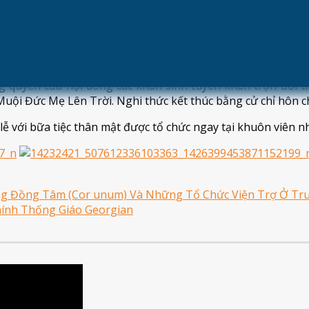
ểu Muội Đức Mẹ Lên Trời.
g danh, giới thiệu và thỉnh nguyện, thẩm vấn các khấn sin
g trước tình yêu cao cả của Thiên Chúa và ý thức được sự
ị được Chúa đỡ nâng, được các Thánh chuyển cầu và được Giá
g quyền của hội dòng các khấn sinh tuyên khấn trọn đời th
ội Đức Mẹ Lên Trời. Nghi thức kết thúc bằng cử chỉ hôn chú
lễ với bữa tiệc thân mật được tổ chức ngay tại khuôn viên 
ng Đồng Tâm (Cor unum) Và Những Tổ Chức Viện Trợ Ở Tr
ính Thống Giáo Georgian