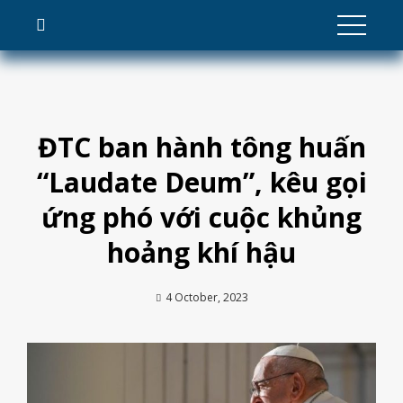
Skip
to
content
ĐTC ban hành tông huấn
“Laudate Deum”, kêu gọi
ứng phó với cuộc khủng
hoảng khí hậu
4 October, 2023