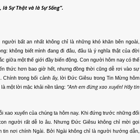
 là Sự Thật và là Sự Sống”.
on người bất an nhất không chỉ là những khó khăn bên ngoài,
g: không biết mình đang đi đâu, đâu là ý nghĩa thật của đời
hắc giữa một thế giới đầy biến động. Con người hôm nay có thể
iến thức hơn bao giờ hết, nhưng đồng thời cũng dễ rơi vào sự
. Chính trong bối cảnh ấy, lời Đức Giêsu trong Tin Mừng hôm
“Anh em đừng xao xuyến! Hãy tin
là một lời mặc khải nền tảng:
ỗi xao xuyến của chúng ta hôm nay. Khi đứng trước những đổi
, con người rất dễ lo âu. Nhưng Đức Giêsu không chỉ mời gọi
ềm tin nơi chính Ngài. Bởi Ngài không chỉ là người hướng dẫn,