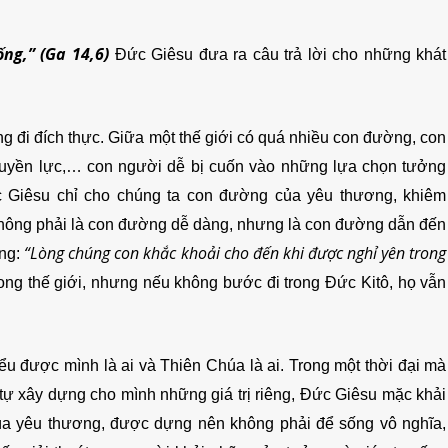
ống,”
(Ga 14,6)
Đức Giêsu đưa ra câu trả lời cho những khát
ớng đi đích thực. Giữa một thế giới có quá nhiều con đường, con
quyền lực,… con người dễ bị cuốn vào những lựa chọn tưởng
c Giêsu chỉ cho chúng ta con đường của yêu thương, khiêm
 không phải là con đường dễ dàng, nhưng là con đường dẫn đến
“Lòng chúng con khắc khoải cho đến khi được nghỉ yên trong
ằng:
 trong thế giới, nhưng nếu không bước đi trong Đức Kitô, họ vẫn
iểu được mình là ai và Thiên Chúa là ai. Trong một thời đại mà
 tự xây dựng cho mình những giá trị riêng, Đức Giêsu mặc khải
úa yêu thương, được dựng nên không phải để sống vô nghĩa,