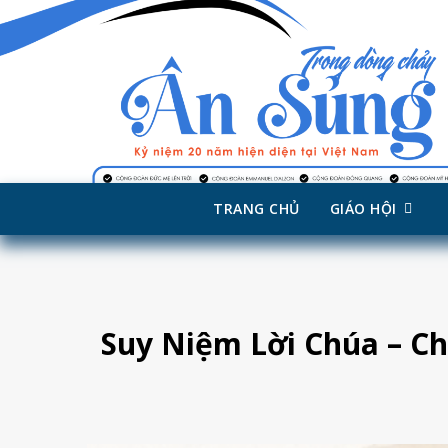
TRANG CHỦ
GIÁO HỘI
Skip
to
content
Suy Niệm Lời Chúa – C