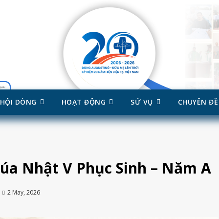
HỘI DÒNG
HOẠT ĐỘNG
SỨ VỤ
CHUYÊN ĐỀ
húa Nhật V Phục Sinh – Năm A
2 May, 2026