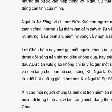
nhưng để bước vào hiệp thông với Ngài. Sự thật 
đúng căn tính của mình.
Sự Sống
Ngài là
, vì chỉ nơi Đức Kitô con người 
thành công, nhưng sâu thẳm vẫn cảm thấy thiếu vắng
lý, nhưng là sự bình an, niềm hy vọng và ý nghĩa 
Lời Chúa hôm nay mời gọi mỗi người chúng ta tự 
dựng đời sống trên những điều chóng qua, hay trên 
đâu?.Đức tin Kitô giáo không chỉ là việc giữ một
và nền tảng cho toàn bộ cuộc sống. Khi Ngài là Đ
lừa dối bởi những giá trị hời hợt. Khi Ngài là Sự 
Xin cho mỗi người chúng ta biết đặt trọn niềm tin 
bước đi trong bình an, vì biết rằng mình đang th
Chúa.