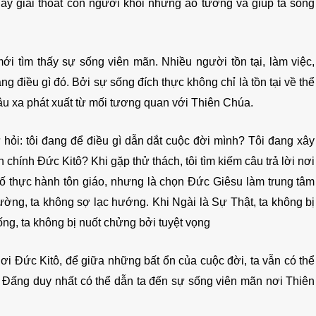
ấy giải thoát con người khỏi những ảo tưởng và giúp ta sống
mới tìm thấy sự sống viên mãn. Nhiều người tồn tại, làm việc,
 điều gì đó. Bởi sự sống đích thực không chỉ là tồn tại về thể
sâu xa phát xuất từ mối tương quan với Thiên Chúa.
hỏi: tôi đang để điều gì dẫn dắt cuộc đời mình? Tôi đang xây
chính Đức Kitô? Khi gặp thử thách, tôi tìm kiếm câu trả lời nơi
 số thực hành tôn giáo, nhưng là chọn Đức Giêsu làm trung tâm
ường, ta không sợ lạc hướng. Khi Ngài là Sự Thật, ta không bị
Sống, ta không bị nuốt chửng bởi tuyệt vọng
nơi Đức Kitô, để giữa những bất ổn của cuộc đời, ta vẫn có thể
eo Đấng duy nhất có thể dẫn ta đến sự sống viên mãn nơi Thiên