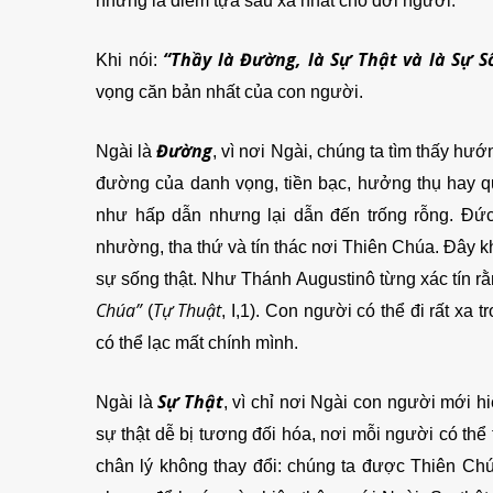
nhưng là điểm tựa sâu xa nhất cho đời người.
“Thầy là Đường, là Sự Thật và là Sự S
Khi nói:
vọng căn bản nhất của con người.
Đường
Ngài là
, vì nơi Ngài, chúng ta tìm thấy hư
đường của danh vọng, tiền bạc, hưởng thụ hay 
như hấp dẫn nhưng lại dẫn đến trống rỗng. Đứ
nhường, tha thứ và tín thác nơi Thiên Chúa. Đây
sự sống thật. Như Thánh Augustinô từng xác tín r
Chúa”
Tự Thuật
(
, I,1). Con người có thể đi rất xa
có thể lạc mất chính mình.
Sự Thật
Ngài là
, vì chỉ nơi Ngài con người mới h
sự thật dễ bị tương đối hóa, nơi mỗi người có thể
chân lý không thay đổi: chúng ta được Thiên Ch