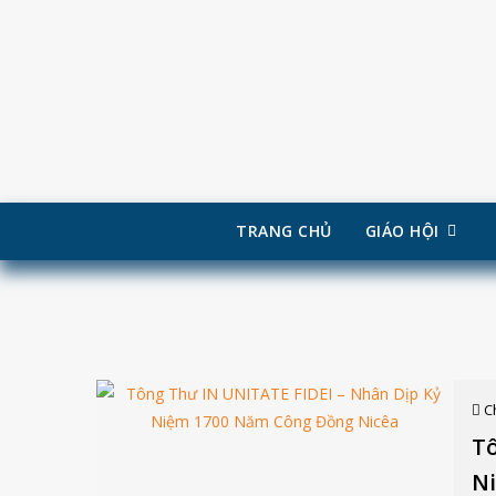
TRANG CHỦ
GIÁO HỘI
Skip
to
content
C
Tô
N