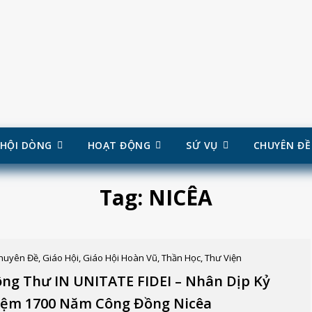
HỘI DÒNG
HOẠT ĐỘNG
SỨ VỤ
CHUYÊN ĐỀ
Tag:
NICÊA
huyên Đề
,
Giáo Hội
,
Giáo Hội Hoàn Vũ
,
Thần Học
,
Thư Viện
ng Thư IN UNITATE FIDEI – Nhân Dịp Kỷ
iệm 1700 Năm Công Đồng Nicêa