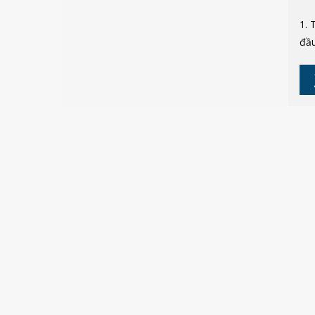
1. 
đầu
gìn
ban
kín
loà
tiê
chu
tôi
tro
thà
đượ