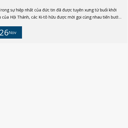
Trong sự hiệp nhất của đức tin đã được tuyên xưng từ buổi khởi
 của Hội Thánh, các Ki-tô hữu được mời gọi cùng nhau tiến bước,
 giữ và truyền lại với tình yêu và niềm vui ân ban đã lãnh nhận. Ân
26
 đó được diễn tả trong những lời của Kinh Tin Kính: “Chúng tôi tin
Nov
h Đức Giê-su Ki-tô, Con Một Thiên Chúa, từ trời xuống để cứu độ
i người chúng tôi”, được Công đồng Nicêa – biến cố đại kết đầu
n trong lịch sử Ki-tô giáo – ấn định cách đây 1700 năm. Khi tôi
ẩn bị thực hiện chuyến tông du tại Thổ Nhĩ Kỳ, qua Tông thư này,
 ước mong khích lệ trong toàn thể Hội Thánh một sinh khí mới
ng việc tuyên xưng đức tin, đức tin ấy với chân lý của mình đã trở
nh gia sản chung của các Ki-tô hữu qua nhiều thế kỷ, xứng đáng
c tuyên xưng và đào sâu trong một hình thức luôn mới ...