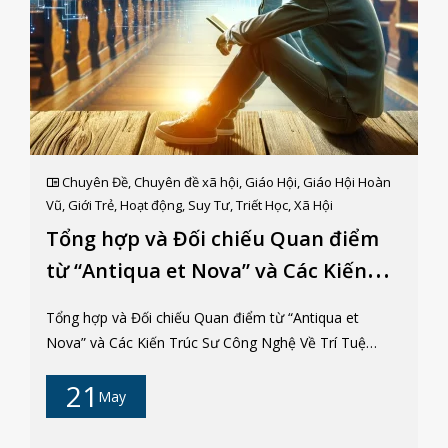
Chuyên Đề
,
Chuyên đề xã hội
,
Giáo Hội
,
Giáo Hội Hoàn
Vũ
,
Giới Trẻ
,
Hoạt động
,
Suy Tư
,
Triết Học
,
Xã Hội
Tổng hợp và Đối chiếu Quan điểm
từ “Antiqua et Nova” và Các Kiến
Trúc Sư Công Nghệ Về Trí Tuệ Nhân
Tổng hợp và Đối chiếu Quan điểm từ “Antiqua et
Tạo (AI)
Nova” và Các Kiến Trúc Sư Công Nghệ Về Trí Tuệ
Nhân Tạo (AI) Lm. André Tuấn, AA 1. Giới thiệu Trí
21
tuệ nhân tạo (AI) đang trải qua một sự mở rộng vũ
May
bão, len lỏi vào vô số lĩnh vực và định hình lại các
đường nét của xã hội chúng ta. Những tiến bộ đáng