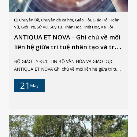
Chuyên Đề
,
Chuyên đề xã hội
,
Giáo Hội
,
Giáo Hội Hoàn
Vũ
,
Giới Trẻ
,
Sứ Vụ
,
Suy Tư
,
Thần Học
,
Triết Học
,
Xã Hội
ANTIQUA ET NOVA – Ghi chú về mối
liên hệ giữa trí tuệ nhân tạo và trí
tuệ con người
BỘ GIÁO LÝ ĐỨC TIN BỘ VĂN HÓA VÀ GIÁO DỤC
ANTIQUA ET NOVA Ghi chú về mối liên hệ giữa trí tuệ
nhân tạo và trí tuệ con người Chuyển ngữ Lm. André
21
Tuấn, AA I. Giới thiệu Với một sự khôn ngoan vừa cổ
May
xưa vừa mới mẻ (x. Mt 13,52), chúng ta được mời gọi
xem xét những thách đố và cơ hội hôm nay do tri thức
khoa học và công nghệ đặt ra, đặc biệt là sự phát triển
gần đây của trí tuệ nhân tạo (AI). Truyền thống Kitô
giáo coi ân ban trí tuệ là một khía cạnh thiết yếu của
việc con người được tạo dựng « theo hình ảnh Thiên