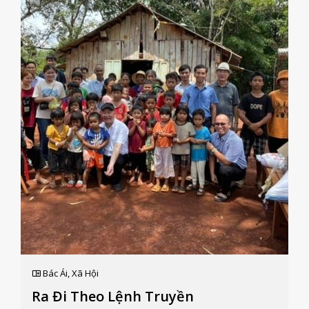
Chúa » (St 1,27). Từ cái nhìn toàn diện về con người và
việc đánh giá cao lời kêu gọi « canh tác » và « gìn giữ »
trái đất (x. St 2,15), Hội Thánh nhấn mạnh rằng ân ban
này phải được thể hiện qua việc sử dụng có trách
nhiệm lý trí và khả năng kỹ thuật để phục vụ th...
Bác Ái
,
Xã Hội
Ra Đi Theo Lệnh Truyền