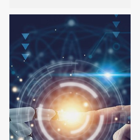
chú ý, chẳng hạn như sự nổi lên của AI tạo sinh được
minh họa bởi các mô hình như ChatGPT , là minh
chứng cho một sự tăng tốc công nghệ không chỉ biến
đổi các công cụ của chúng ta mà còn cả các tương
tác, công việc và tiềm năng là tương lai của chúng ta.
Sự hiện diện ngày càng tăng của AI trong các lĩnh vực
đa dạng như y tế, giáo dục, kinh tế hay quốc phòng
đặt ra những câu hỏi cơ bản. Đức Thánh Cha Phanxicô
đã gọi giai đoạn này là một "sự thay đổi thời đại" ,
nhấn mạnh chiều sâ...