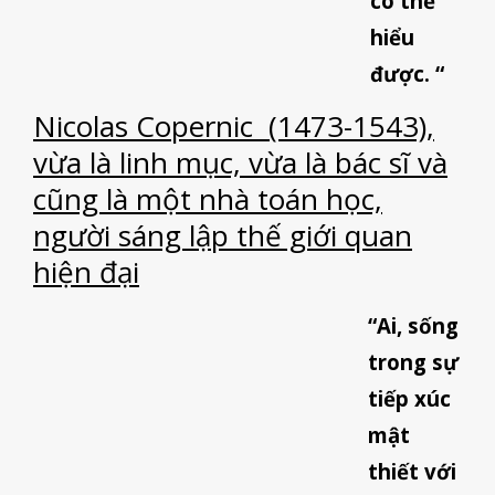
có thể
hiểu
được. “
Nicolas Copernic (1473-1543),
vừa là linh mục, vừa là bác sĩ và
cũng là một nhà toán học,
người sáng lập thế giới quan
hiện đại
“Ai, sống
trong sự
tiếp xúc
mật
thiết với