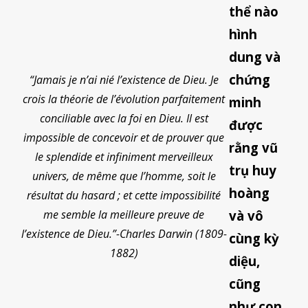
thể nào
hình
dung và
chứng
“Jamais je n’ai nié l’existence de Dieu. Je
crois la théorie de l’évolution parfaitement
minh
conciliable avec la foi en Dieu. Il est
được
impossible de concevoir et de prouver que
rằng vũ
le splendide et infiniment merveilleux
trụ huy
univers, de même que l’homme, soit le
hoàng
résultat du hasard ; et cette impossibilité
me semble la meilleure preuve de
và vô
l’existence de Dieu.”-Charles Darwin (1809-
cùng kỳ
1882)
diệu,
cũng
như con