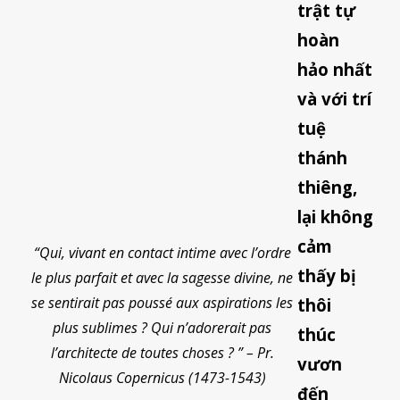
trật tự
hoàn
hảo nhất
và với trí
tuệ
thánh
thiêng,
lại không
cảm
“Qui, vivant en contact intime avec l’ordre
thấy bị
le plus parfait et avec la sagesse divine, ne
se sentirait pas poussé aux aspirations les
thôi
plus sublimes ? Qui n’adorerait pas
thúc
l’architecte de toutes choses ? ” –
Pr.
vươn
Nicolaus Copernicus (1473-1543)
đến