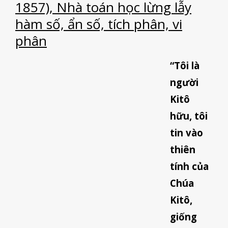
1857), Nhà toán học lừng lẫy
hàm số, ẩn số, tích phân, vi
phân
“Tôi là
người
Kitô
hữu, tôi
tin vào
thiên
tính của
Chúa
Kitô,
giống