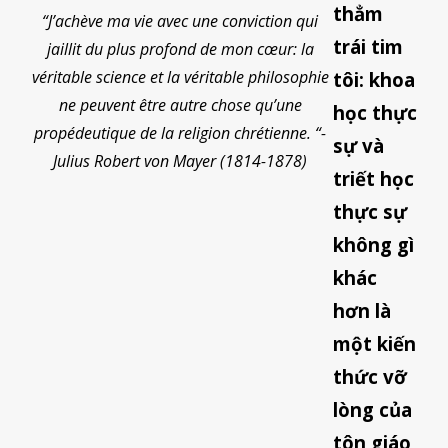
thẳm
“J’achève ma vie avec une conviction qui
trái tim
jaillit du plus profond de mon cœur: la
véritable science et la véritable philosophie
tôi: khoa
ne peuvent être autre chose qu’une
học thực
propédeutique de la religion chrétienne. “-
sự và
Julius Robert von Mayer (1814-1878)
triết học
thực sự
không gì
khác
hơn là
một kiến
thức vỡ
lòng của
tôn giáo