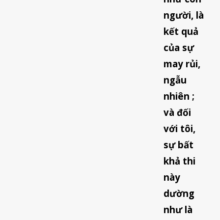
người, là
kết quả
của sự
may rủi,
ngẫu
nhiên ;
và đối
với tôi,
sự bất
khả thi
này
dường
như là