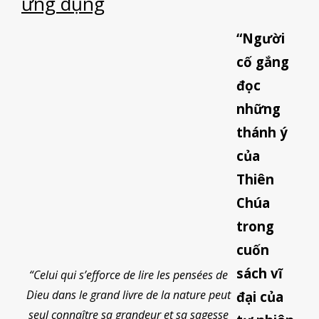
ứng dụng
“Người
cố gắng
đọc
những
thánh ý
của
Thiên
Chúa
trong
cuốn
sách vĩ
“Celui qui s’efforce de lire les pensées de
Dieu dans le grand livre de la nature peut
đại của
seul connaître sa grandeur et sa sagesse