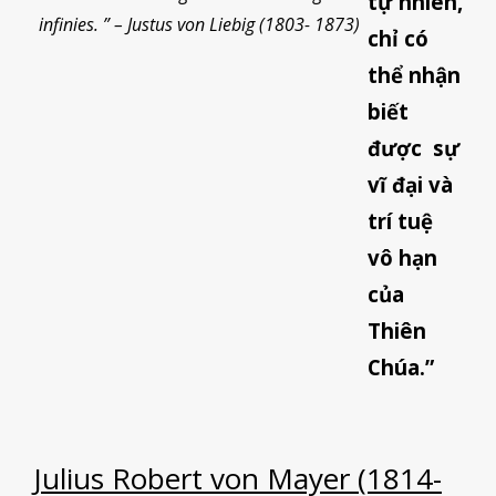
tự nhiên,
infinies. ” – Justus von Liebig (1803- 1873)
chỉ có
thể nhận
biết
được sự
vĩ đại và
trí tuệ
vô hạn
của
Thiên
Chúa.”
Julius Robert von Mayer (1814-