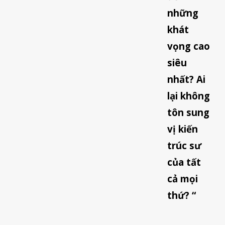
những
khát
vọng cao
siêu
nhất? Ai
lại không
tôn sung
vị kiến
trúc sư
của tất
cả mọi
thứ? “