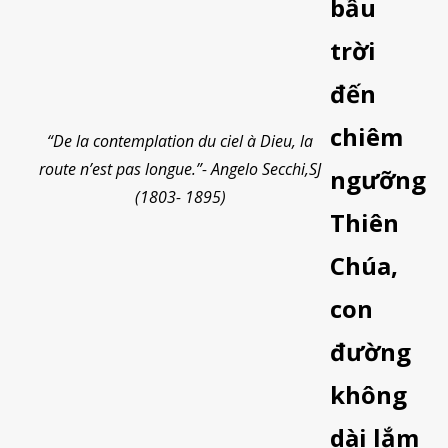
bầu
trời
đến
chiêm
“De la contemplation du ciel à Dieu, la
route n’est pas longue.”- Angelo Secchi,SJ
ngưỡng
(1803- 1895)
Thiên
Chúa,
con
đường
không
dài lắm