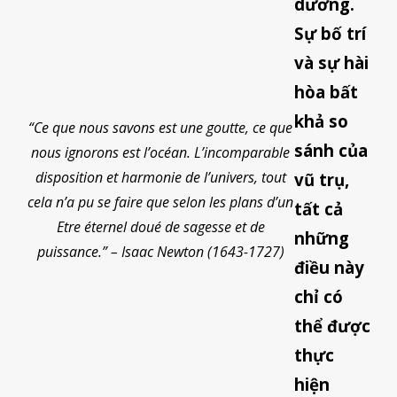
dương.
Sự bố trí
và sự hài
hòa bất
khả so
“Ce que nous savons est une goutte, ce que
sánh của
nous ignorons est l’océan. L’incomparable
disposition et harmonie de l’univers, tout
vũ trụ,
cela n’a pu se faire que selon les plans d’un
tất cả
Etre éternel doué de sagesse et de
những
puissance.” – Isaac Newton (1643-1727)
điều này
chỉ có
thể được
thực
hiện