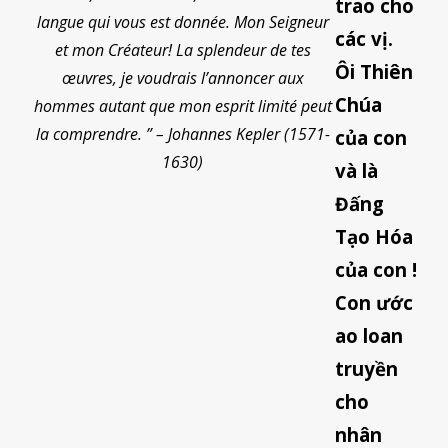
trao cho
langue qui vous est donnée. Mon Seigneur
các vị.
et mon Créateur! La splendeur de tes
Ôi Thiên
œuvres, je voudrais l’annoncer aux
Chúa
hommes autant que mon esprit limité peut
la comprendre. ” – Johannes Kepler (1571-
của con
1630)
và là
Đấng
Tạo Hóa
của con !
Con ước
ao loan
truyền
cho
nhân