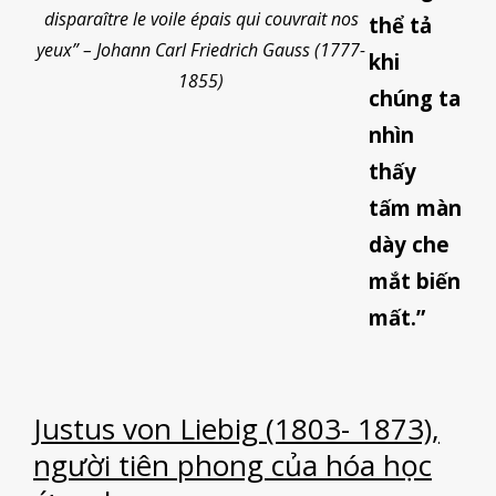
disparaître le voile épais qui couvrait nos
thể tả
yeux” – Johann Carl Friedrich Gauss (1777-
khi
1855)
chúng ta
nhìn
thấy
tấm màn
dày che
mắt biến
mất.”
Justus von Liebig (1803- 1873),
người tiên phong của hóa học