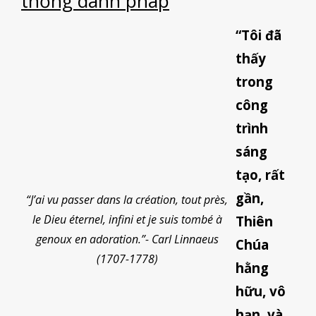
thống danh pháp
“Tôi đã
thấy
trong
công
trình
sáng
tạo, rất
gần,
“J’ai vu passer dans la création, tout près,
le Dieu éternel, infini et je suis tombé à
Thiên
genoux en adoration.”- Carl Linnaeus
Chúa
(1707-1778)
hằng
hữu, vô
hạn, và