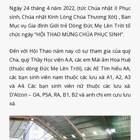
Ngày 24 tháng 4 năm 2022, (tức Chúa nhật II Phục
sinh, Chúa nhật Kính Lòng Chúa Thương Xót) , Ban
Mục vụ Gia đình Giới trẻ Dòng Đức Mẹ Lên Trời tổ
chức ngày “HỘI THAO MỪNG CHÚA PHỤC SINH”.
Đến với Hội Thao năm nay có sự tham gia của quý
Cha, quý Thầy Học viện A.A, các em Mái ấm Hoa Huệ
(thuộc dòng Đức Mẹ Lên Trời), các AE Tìm hiểu AA,
các bạn sinh viên nam thuộc các lưu xá: A1, A2, A3
và A4. Các bạn sinh viên nữ thuộc các lưu xá:
D’Alzon – OA, PSA, RA, B1, B2 và anh chị em cựu lưu
xá.