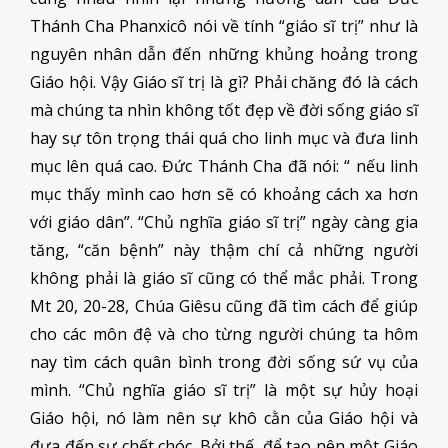
Thánh Cha Phanxicô nói về tính “giáo sĩ trị” như là
nguyên nhân dẫn đến những khủng hoảng trong
Giáo hội. Vậy Giáo sĩ trị là gì? Phải chăng đó là cách
mà chúng ta nhìn không tốt đẹp về đời sống giáo sĩ
hay sự tôn trọng thái quá cho linh mục và đưa linh
mục lên quá cao. Đức Thánh Cha đã nói: “ nếu linh
mục thấy mình cao hơn sẽ có khoảng cách xa hơn
với giáo dân”. “Chủ nghĩa giáo sĩ trị” ngày càng gia
tăng, “căn bệnh” này thậm chí cả những người
không phải là giáo sĩ cũng có thể mắc phải. Trong
Mt 20, 20-28, Chúa Giêsu cũng đã tìm cách để giúp
cho các môn đệ và cho từng người chúng ta hôm
nay tìm cách quân bình trong đời sống sứ vụ của
mình. “Chủ nghĩa giáo sĩ trị” là một sự hủy hoại
Giáo hội, nó làm nên sự khô cằn của Giáo hội và
đưa đến sự chết chóc. Bởi thế, để tạo nên một Giáo