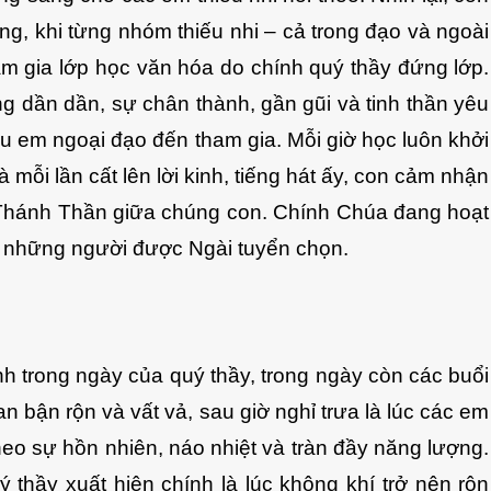
g, khi từng nhóm thiếu nhi – cả trong đạo và ngoài
m gia lớp học văn hóa do chính quý thầy đứng lớp.
ng dần dần, sự chân thành, gần gũi và tinh thần yêu
u em ngoại đạo đến tham gia. Mỗi giờ học luôn khởi
 mỗi lần cất lên lời kinh, tiếng hát ấy, con cảm nhận
Thánh Thần giữa chúng con. Chính Chúa đang hoạt
 những người được Ngài tuyển chọn.
ình trong ngày của quý thầy, trong ngày còn các buổi
n bận rộn và vất vả, sau giờ nghỉ trưa là lúc các em
heo sự hồn nhiên, náo nhiệt và tràn đầy năng lượng.
 thầy xuất hiện chính là lúc không khí trở nên rộn