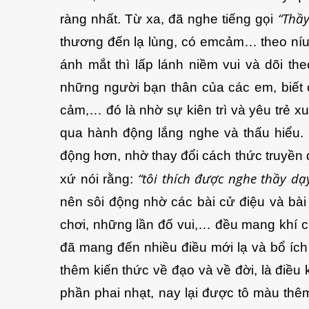
“Thầy
ràng nhất. Từ xa, đã nghe tiếng gọi
thương đến lạ lùng, có emcảm… theo níu 
ánh mắt thì lấp lánh niềm vui và dõi th
những người bạn thân của các em, biết 
cảm,… đó là nhờ sự kiên trì và yêu trẻ xuấ
qua hành động lắng nghe và thấu hiểu. 
động hơn, nhờ thay đổi cách thức truyền 
“tôi thích được nghe thầy dạy
xứ nói rằng:
nên sôi động nhờ các bài cử điệu và bài
chơi, những lần đố vui,… đều mang khí 
đã mang đến nhiều điều mới lạ và bổ ích
thêm kiến thức về đạo và về đời, là điều
phần phai nhạt, nay lại được tô màu thê