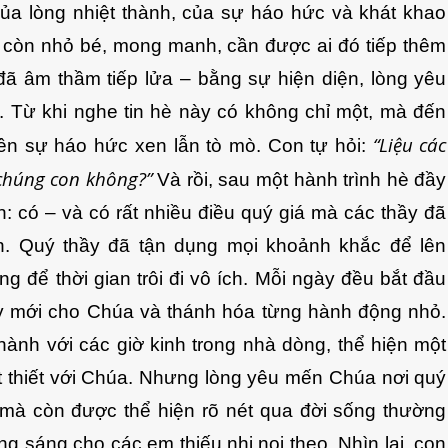
a lòng nhiệt thành, của sự háo hức và khát khao
còn nhỏ bé, mong manh, cần được ai đó tiếp thêm
đã âm thầm tiếp lửa – bằng sự hiện diện, lòng yêu
. Từ khi nghe tin hè này có không chỉ một, mà đến
“Liệu các
lên sự háo hức xen lẫn tò mò. Con tự hỏi:
chúng con không?”
Và rồi, sau một hành trình hè đầy
: có – và có rất nhiều điều quý giá mà các thầy đã
n. Quý thầy đã tận dụng mọi khoảnh khắc để lên
ng để thời gian trôi đi vô ích. Mỗi ngày đều bắt đầu
y mới cho Chúa và thánh hóa từng hành động nhỏ.
hành với các giờ kinh trong nhà dòng, thể hiện một
ật thiết với Chúa. Nhưng lòng yêu mến Chúa nơi quý
t, mà còn được thể hiện rõ nét qua đời sống thường
ng sáng cho các em thiếu nhi noi theo. Nhìn lại, con