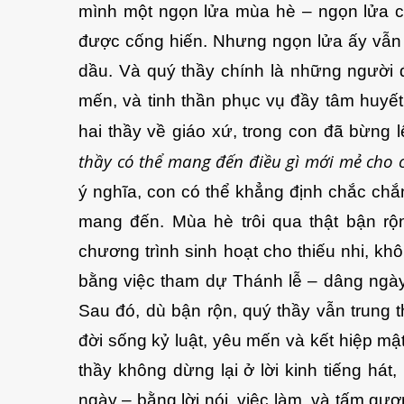
mình một ngọn lửa mùa hè – ngọn lửa củ
được cống hiến. Nhưng ngọn lửa ấy vẫn 
dầu. Và quý thầy chính là những người 
mến, và tinh thần phục vụ đầy tâm huyết
hai thầy về giáo xứ, trong con đã bừng 
thầy có thể mang đến điều gì mới mẻ cho 
ý nghĩa, con có thể khẳng định chắc chắn
mang đến. Mùa hè trôi qua thật bận rộ
chương trình sinh hoạt cho thiếu nhi, khô
bằng việc tham dự Thánh lễ – dâng ngà
Sau đó, dù bận rộn, quý thầy vẫn trung t
đời sống kỷ luật, yêu mến và kết hiệp m
thầy không dừng lại ở lời kinh tiếng há
ngày – bằng lời nói, việc làm, và tấm gươ