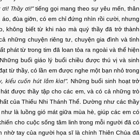
 ơi! Thầy ơi!”
tiếng gọi mang theo sự yêu mến, thân
áo, đùa giỡn, có em chỉ đứng nhìn rồi cười, nhưng
eo, không biết từ khi nào mà quý thầy đã trở thành
cả những chuyện riêng tư, chuyện gia đình và tình
t phát từ trong tim đã loan tỏa ra ngoài và thể hiện
Những buổi giáo lý buổi chiều được thú vị và sinh
đạt từ thầy, có lần em được nghe một bạn nhỏ trong
, kiểu cuốn hút lắm kìa!”.
Những buổi sinh hoạt trở
 hát được thầy tập cho các em, và có cả những trò
chất của Thiếu Nhi Thánh Thể. Dường như các thầy
 như là luồng gió mát giữa mùa hè, giúp các em có
 khiến cho cuộc sống tâm linh trong mỗi người đã có
m nhờ tay của người họa sĩ là chính Thiên Chúa đã