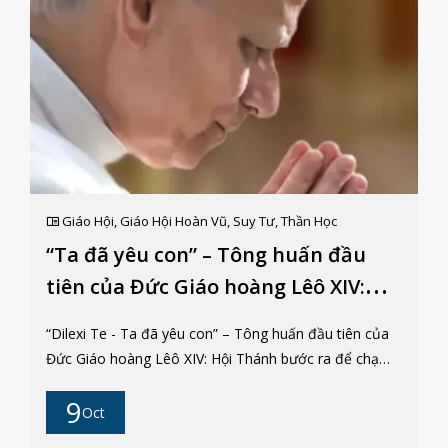
Giáo Hội
,
Giáo Hội Hoàn Vũ
,
Suy Tư
,
Thần Học
“Ta đã yêu con” – Tông huấn đầu
tiên của Đức Giáo hoàng Lêô XIV:
Hội Thánh bước ra để chạm đến
“Dilexi Te - Ta đã yêu con” – Tông huấn đầu tiên của
thân thể Đức Kitô nơi người nghèo
Đức Giáo hoàng Lêô XIV: Hội Thánh bước ra để chạm
đến thân thể Đức Kitô nơi người nghèo Lm. André
9
Tuấn, aa Một khởi đầu mang dấu ấn Phanxicô Ngày 4
Oct
tháng Mười năm 2025, đúng lễ kính Thánh Phanxicô