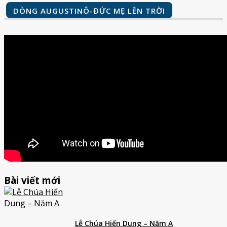
DÒNG AUGUSTINÔ-ĐỨC MẸ LÊN TRỜI
Bài viết mới
Lễ Chúa Hiển Dung – Năm A