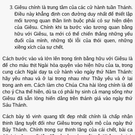
Giêsu chính là trung tâm của các cử hành tuần Thánh.
Điều này khẳng định con đường duy nhất để thiết lập
mối tương quan thần linh buộc phải có sự hiện diện
của Giêsu. Chính khi ta bước vào tương quan bằng
hữu với Giêsu, ta mới có thể chiến thắng những yếu
đuối của mình, những tội lỗi của thói quen, những
xiềng xích của sự chết.
Cách bước vào và lớn lên trong tình bằng hữu với Giêsu là
để cho máu thịt Ngài hòa quyện vào hiện hữu của ta, trong
cung cách Ngài dạy ta cử hành vào ngày thứ Năm Thánh:
hãy yêu nhau và ở lại trong nhau như Thầy yêu và ở lại
trong anh em. Cách làm cho Chúa Cha hài lòng chính là để
cho ý Cha thể hiện, dù ta có phải hy sinh cả mạng sống như
Giêsu đã sẵn lòng hiến dâng trên thánh giá vào ngày thứ
Sáu Thánh.
Cách bày tỏ vinh quang tốt đẹp nhất chính là chấp nhận
thinh lặng tuyệt đối như Giêsu trong ngôi mộ của ngày thứ
Bảy Thánh. Chính trong sự thinh lặng của cái chết, bài ca