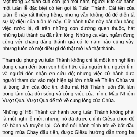
ƠN GỌI
Một trong 52 tuần của con lịch mỗi năm, người kitô cử hành
một tuần lễ đặc biệt có tên gọi là Tuần Thánh. Cái tên của
Sứ Vụ
tuần lễ này rất thiêng liêng, nhưng vẫn không đủ để diễn tả
GIÁO HUẤN
sự kỳ diệu của tuần lễ này. Cử hành tuần này bắt đầu bằng
XÃ HỘI
việc rước lá, đi trên những con đường quen thuộc, hát
ĐẠI KẾT – ĐỐI THOẠI LIÊN TÔN
những bài thánh ca đã nằm lòng. Những ca vãn, ngắm đứng
cùng với chặng đàng thánh giá có lẽ năm nào cũng vậy,
Chuyên Đề
nhưng luôn có một điều gì đó thật mới và thật thánh.
SUY NIỆM LỜI CHÚA
TRIẾT HỌC
Tham dự phụng vụ tuần Thánh không chỉ là một kinh nghiệm
THẦN HỌC
đụng chạm đến trọn vẹn hiện hữu của người tin, người tìm,
SUY TƯ
và người đón nhận ơn cứu độ; nhưng việc cử hành đưa
CHUYÊN ĐỀ XÃ HỘI
người tham dự vào một hiện tại lớn nhất về Thiên Chúa và
là trọng tâm của đức tin, điều mà Hội Thánh luôn đặt làm
Thư Viện
trọng tâm của đời sống và công việc của mình: Mầu Nhiệm
GIẢI TRÍ
Vượt Qua. Vượt Qua để trở về cung lòng của Chúa.
THƯ CHUNG
Những gì Hội Thánh cử hành trong tuần Thánh không phải
TÀI LIỆU HỘI DÒNG
là một nghi lễ mới, nhưng nó đã được chính Giêsu chọn để
Liên lạc
cử hành và truyền lại. Có thể nói hành trình trở về bắt đầu
trong mùa Chay đầu tiên, được Giêsu hướng dẫn trong ba