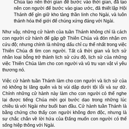
Chúa tạo nên thời gian để bước vào thời gian, đã tạo
nên con người để bước vào giao ước, đã thiết lập Hội
Thánh để gìn giữ kho tàng thần linh cho Ngài, và luôn
thánh hóa thế giới để chúng xứng đáng với Ngài.
Như vậy, những cử hành của tuần Thánh không chỉ là cách
con người cử hành để gặp gỡ Thiên Chúa và đón nhận ơn
cứu độ; nhưng chính là những dấu chỉ cụ thể nhất trong việc
Thiên Chúa đi tìm con người. Tất cả thời gian và lịch sử
nhân loại bỗng trở thành lịch sử cứu độ, lịch sử của những
việc Thiên Chúa làm cho con người và vũ trụ vạn vật vì yêu
thương nó.
Việc cử hành tuần Thánh làm cho con người và lịch sử của
nó không bị lãng quên và bị vùi dập dưới tội lỗi và sự dữ.
Chính những cử hành này làm cho con người có thể nghe
lại được tiếng Chúa mời gọi bước dạo trong những lúc
chiều tà với Ngài như buổi ban đầu. Cử hành tuần Thánh là
bằng chứng cho thấy con người không đơn độc, nhưng là
sự chắc chắn về lời hứa của Đấng muốn con người có thể
sống hiệp thông với Ngài.