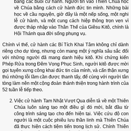
bằng các buổi cử hành. Người tin vào Thiên Chúa học
về Chúa bằng cách cử hành đức tin mình. Những bài
học về cầu nguyện, giờ đây là một nếp sống, một nghi
lễ cử hành, và một cung cách hiệp thông trọn vẹn vì
được tháp nhập vào Thân Thể của Giêsu Kitô, chính là
Hội Thánh qua đời sống phụng vụ.
Chính vì thế, cử hành các Bí Tích Khai Tâm không chỉ dành
riêng cho dự tòng, nhưng còn mang một ý nghĩa sâu sắc đối
với những người đã mang danh hiệu kitô. Khi chứng kiến
Phép Rửa trong Đêm Vọng Phục Sinh, người kitô được mời
gọi tuyên xưng công khai đức tin của mình, và cẩn thận xưng
thú những lỗi lầm cần được thanh tẩy, để cùng với người tân
tòng làm nên một cộng đoàn thánh thiện trong hành trình của
52 tuần lễ tiếp theo.
Việc cử hành Tam Nhật Vượt Qua diễn tả về một Thiên
Chúa luôn sáng tạo một điều gì đó mới, bắt đầu từ
công trình sáng tạo cho đến hiện tại. Việc cứu độ con
người là một cuộc phiêu lưu thần linh mà Thiên Chúa
đã thực hiện cách tiệm tiến trong lịch sử. Chính Thiên