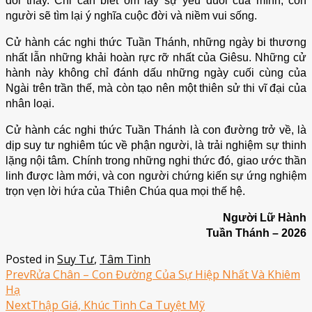
đổi thay. Chỉ cần biết ôm lấy sự yếu đuối của mình, con
người sẽ tìm lại ý nghĩa cuộc đời và niềm vui sống.
Cử hành các nghi thức Tuần Thánh, những ngày bi thương
nhất lẫn những khải hoàn rực rỡ nhất của Giêsu. Những cử
hành này không chỉ đánh dấu những ngày cuối cùng của
Ngài trên trần thế, mà còn tạo nên một thiên sử thi vĩ đại của
nhân loại.
Cử hành các nghi thức Tuần Thánh là con đường trở về, là
dịp suy tư nghiêm túc về phận người, là trải nghiệm sự thinh
lặng nội tâm. Chính trong những nghi thức đó, giao ước thần
linh được làm mới, và con người chứng kiến sự ứng nghiệm
trọn vẹn lời hứa của Thiên Chúa qua mọi thế hệ.
Người Lữ Hành
Tuần Thánh – 2026
Posted in
Suy Tư
,
Tâm Tình
Prev
Rửa Chân – Con Đường Của Sự Hiệp Nhất Và Khiêm
Hạ
Next
Thập Giá, Khúc Tình Ca Tuyệt Mỹ