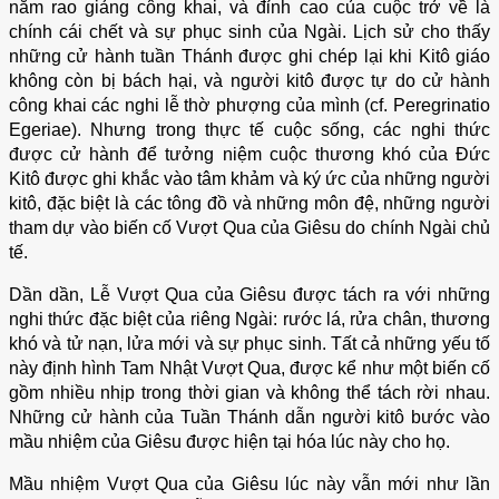
năm rao giảng công khai, và đỉnh cao của cuộc trở về là
chính cái chết và sự phục sinh của Ngài. Lịch sử cho thấy
những cử hành tuần Thánh được ghi chép lại khi Kitô giáo
không còn bị bách hại, và người kitô được tự do cử hành
công khai các nghi lễ thờ phượng của mình (cf. Peregrinatio
Egeriae). Nhưng trong thực tế cuộc sống, các nghi thức
được cử hành để tưởng niệm cuộc thương khó của Đức
Kitô được ghi khắc vào tâm khảm và ký ức của những người
kitô, đặc biệt là các tông đồ và những môn đệ, những người
tham dự vào biến cố Vượt Qua của Giêsu do chính Ngài chủ
tế.
Dần dần, Lễ Vượt Qua của Giêsu được tách ra với những
nghi thức đặc biệt của riêng Ngài: rước lá, rửa chân, thương
khó và tử nạn, lửa mới và sự phục sinh. Tất cả những yếu tố
này định hình Tam Nhật Vượt Qua, được kể như một biến cố
gồm nhiều nhịp trong thời gian và không thể tách rời nhau.
Những cử hành của Tuần Thánh dẫn người kitô bước vào
mầu nhiệm của Giêsu được hiện tại hóa lúc này cho họ.
Mầu nhiệm Vượt Qua của Giêsu lúc này vẫn mới như lần