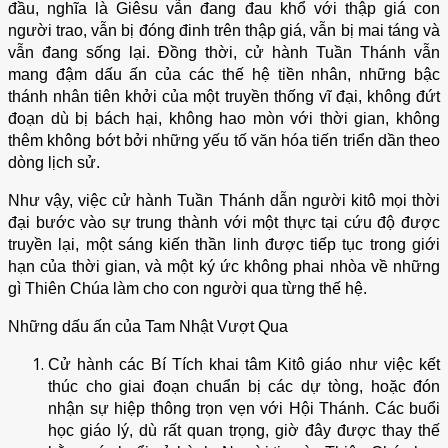
đầu, nghĩa là Giêsu vẫn đang đau khổ với thập giá con
người trao, vẫn bị đóng đinh trên thập giá, vẫn bị mai táng và
vẫn đang sống lại. Đồng thời, cử hành Tuần Thánh vẫn
mang đậm dấu ấn của các thế hệ tiền nhân, những bậc
thánh nhân tiên khởi của một truyền thống vĩ đại, không đứt
đoạn dù bị bách hại, không hao mòn với thời gian, không
thêm không bớt bởi những yếu tố văn hóa tiến triển dần theo
dòng lịch sử.
Như vậy, việc cử hành Tuần Thánh dẫn người kitô mọi thời
đại bước vào sự trung thành với một thực tại cứu độ được
truyền lại, một sáng kiến thần linh được tiếp tục trong giới
hạn của thời gian, và một ký ức không phai nhòa về những
gì Thiên Chúa làm cho con người qua từng thế hệ.
Những dấu ấn của Tam Nhật Vượt Qua
Cử hành các Bí Tích khai tâm Kitô giáo như việc kết
thúc cho giai đoạn chuẩn bị các dự tòng, hoặc đón
nhận sự hiệp thông trọn vẹn với Hội Thánh. Các buổi
học giáo lý, dù rất quan trọng, giờ đây được thay thế