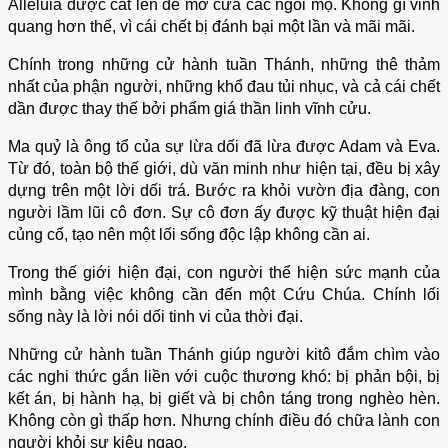
Alleluia được cất lên để mở cửa các ngôi mộ. Không gì vinh
quang hơn thế, vì cái chết bị đánh bại một lần và mãi mãi.
Chính trong những cử hành tuần Thánh, những thê thảm
nhất của phận người, những khổ đau tủi nhục, và cả cái chết
dần được thay thế bởi phẩm giá thần linh vĩnh cửu.
Ma quỷ là ông tổ của sự lừa dối đã lừa được Adam và Eva.
Từ đó, toàn bộ thế giới, dù văn minh như hiện tại, đều bị xây
dựng trên một lời dối trá. Bước ra khỏi vườn địa đàng, con
người lầm lũi cô đơn. Sự cô đơn ấy được kỹ thuật hiện đại
củng cố, tạo nên một lối sống độc lập không cần ai.
Trong thế giới hiện đại, con người thể hiện sức mạnh của
mình bằng việc không cần đến một Cứu Chúa. Chính lối
sống này là lời nói dối tinh vi của thời đại.
Những cử hành tuần Thánh giúp người kitô đắm chìm vào
các nghi thức gắn liền với cuộc thương khó: bị phản bội, bị
kết án, bị hành hạ, bị giết và bị chôn táng trong nghèo hèn.
Không còn gì thấp hơn. Nhưng chính điều đó chữa lành con
người khỏi sự kiêu ngạo.