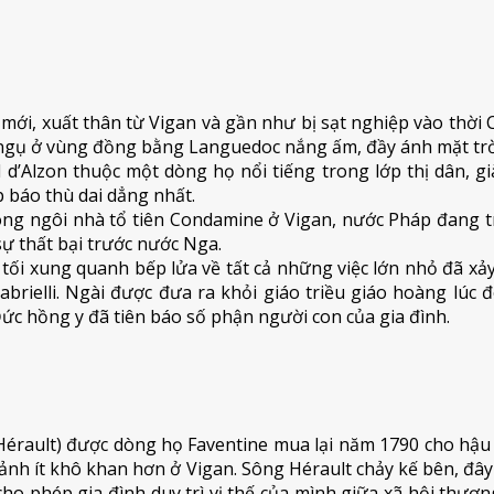
c mới, xuất thân từ Vigan và gần như bị sạt nghiệp vào thời
ư ngụ ở vùng đồng bằng Languedoc nắng ấm, đầy ánh mặt trờ
’Alzon thuộc một dòng họ nổi tiếng trong lớp thị dân, gi
 báo thù dai dẳng nhất.
ng ngôi nhà tổ tiên Condamine ở Vigan, nước Pháp đang tr
ự thất bại trước nước Nga.
 tối xung quanh bếp lửa về tất cả những việc lớn nhỏ đã xả
 Gabrielli. Ngài được đưa ra khỏi giáo triều giáo hoàng lúc
Đức hồng y đã tiên báo số phận người con của gia đình.
érault) được dòng họ Faventine mua lại năm 1790 cho hậu 
 cảnh ít khô khan hơn ở Vigan. Sông Hérault chảy kế bên, đ
cho phép gia đình duy trì vị thế của mình giữa xã hội thượ