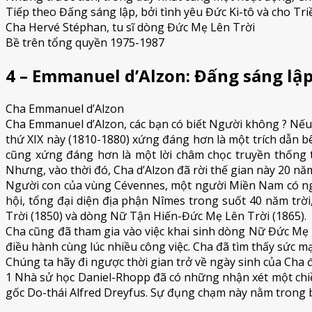
Tiếp theo Đấng sáng lập, bởi tình yêu Đức Ki-tô và cho Tr
Cha Hervé Stéphan, tu sĩ dòng Đức Mẹ Lên Trời
Bề trên tổng quyền 1975-1987
4 – Emmanuel d’Alzon: Đấng sáng lậ
Cha Emmanuel d’Alzon
Cha Emmanuel d’Alzon, các bạn có biết Người không ? Nếu
thứ XIX này (1810-1880) xứng đáng hơn là một trích dẫn 
cũng xứng đáng hơn là một lời châm chọc truyền thống t
Nhưng, vào thời đó, Cha d’Alzon đã rời thế gian này 20 năm
Người con của vùng Cévennes, một người Miền Nam có nguồ
hội, tổng đại diện địa phận Nîmes trong suốt 40 năm trờ
Trời (1850) và dòng Nữ Tận Hiến-Đức Mẹ Lên Trời (1865).
Cha cũng đã tham gia vào việc khai sinh dòng Nữ Đức Mẹ L
điều hành cùng lúc nhiều công việc. Cha đã tìm thấy sức m
Chúng ta hãy đi ngược thời gian trở về ngày sinh của Cha
1 Nhà sử học Daniel-Rhopp đã có những nhận xét một chiề
gốc Do-thái Alfred Dreyfus. Sự đụng chạm này nằm trong b