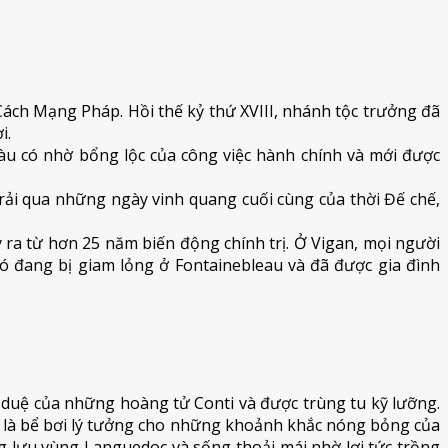
 Cách Mạng Pháp. Hồi thế kỷ thứ XVIII, nhánh tộc trưởng đã
i.
àu có nhờ bổng lộc của công việc hành chính và mới được
ải qua những ngày vinh quang cuối cùng của thời Đế chế,
y ra từ hơn 25 năm biến động chính trị. Ở Vigan, mọi người
 đó đang bị giam lỏng ở Fontainebleau và đã được gia đình
duệ của những hoàng tử Conti và được trùng tu kỹ lưỡng.
ây là bể bơi lý tưởng cho những khoảnh khắc nóng bỏng của
ng lưu vùng Languedoc và sống thoải mái nhờ lợi tức trồng