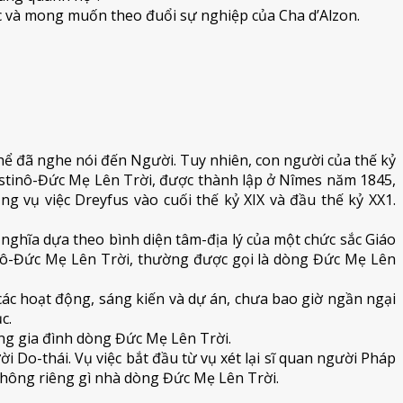
tục và mong muốn theo đuổi sự nghiệp của Cha d’Alzon.
ể đã nghe nói đến Người. Tuy nhiên, con người của thế kỷ
ustinô-Đức Mẹ Lên Trời, được thành lập ở Nîmes năm 1845,
 vụ việc Dreyfus vào cuối thế kỷ XIX và đầu thế kỷ XX1.
ghĩa dựa theo bình diện tâm-địa lý của một chức sắc Giáo
tinô-Đức Mẹ Lên Trời, thường được gọi là dòng Đức Mẹ Lên
các hoạt động, sáng kiến và dự án, chưa bao giờ ngần ngại
c.
ong gia đình dòng Đức Mẹ Lên Trời.
o-thái. Vụ việc bắt đầu từ vụ xét lại sĩ quan người Pháp
không riêng gì nhà dòng Đức Mẹ Lên Trời.