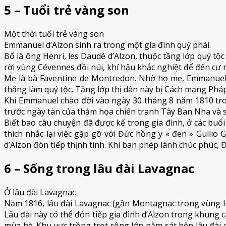
5 – Tuổi trẻ vàng son
Một thời tuổi trẻ vàng son
Emmanuel d’Alzon sinh ra trong một gia đình quý phái.
Bố là ông Henri, les Daudé d’Alzon, thuộc tầng lớp quý tộ
rời vùng Cévennes đồi núi, khí hậu khắc nghiệt để đến c
Mẹ là bà Faventine de Montredon. Nhờ họ mẹ, Emmanuel d
thăng làm quý tộc. Tầng lớp thị dân này bị Cách mạng Pháp
Khi Emmanuel chào đời vào ngày 30 tháng 8 năm 1810 tro
trước ngày tàn của thảm họa chiến tranh Tây Ban Nha và s
Biết bao câu chuyện đã được kể trong gia đình, ở các buổi
thích nhắc lại việc gặp gỡ với Đức hồng y « đen » Guilio
d’Alzon đón tiếp thịnh tình. Khi ban phép lành chúc phúc, 
6 – Sống trong lâu đài Lavagnac
Ở lâu đài Lavagnac
Năm 1816, lâu đài Lavagnac (gần Montagnac trong vùng H
Lâu đài này có thể đón tiếp gia đình d’Alzon trong khung
mùa hè. Khu vực trồng trọt rộng lớn nằm sát bên lâu đài 