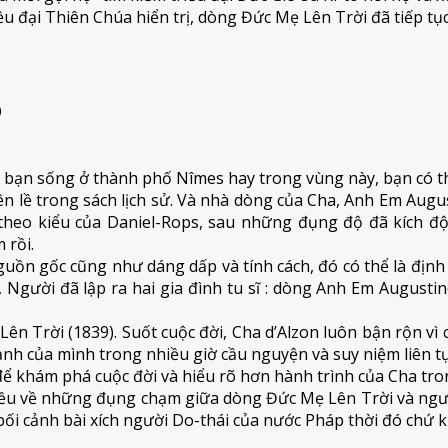
iều đại Thiên Chúa hiển trị, dòng Đức Mẹ Lên Trời đã tiếp 
p
 bạn sống ở thành phố Nîmes hay trong vùng này, bạn có th
bên lề trong sách lịch sử. Và nhà dòng của Cha, Anh Em Aug
heo kiểu của Daniel-Rops, sau những đụng độ đã kích động
 rồi.
n gốc cũng như dáng dấp và tính cách, đó có thể là định n
i, Người đã lập ra hai gia đình tu sĩ : dòng Anh Em Augus
ên Trời (1839). Suốt cuộc đời, Cha d’Alzon luôn bận rộn vì 
ạnh của mình trong nhiều giờ cầu nguyện và suy niệm liên tụ
 để khám phá cuộc đời và hiểu rõ hơn hành trình của Cha tr
u về những đụng chạm giữa dòng Đức Mẹ Lên Trời và người D
ối cảnh bài xích người Do-thái của nước Pháp thời đó chứ 