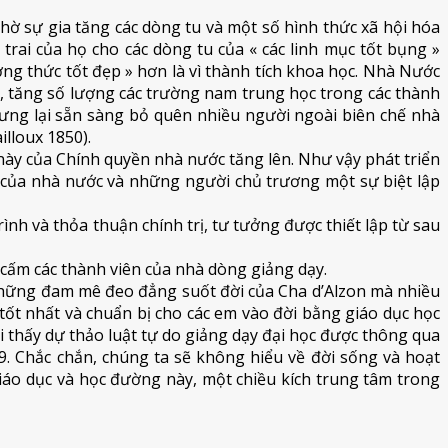
à nhờ sự gia tăng các dòng tu và một số hình thức xã hội hóa
rai của họ cho các dòng tu của « các linh mục tốt bụng »
ương thức tốt đẹp » hơn là vì thành tích khoa học. Nhà Nước
), tăng số lượng các trường nam trung học trong các thành
nhưng lại sẵn sàng bỏ quên nhiều người ngoài biên chế nhà
illoux 1850).
 này của Chính quyền nhà nước tăng lên. Như vậy phát triển
của nhà nước và những người chủ trương một sự biệt lập
nh và thỏa thuận chính trị, tư tưởng được thiết lập từ sau
 cấm các thành viên của nhà dòng giảng dạy.
 những đam mê đeo đẳng suốt đời của Cha d’Alzon mà nhiều
 tốt nhất và chuẩn bị cho các em vào đời bằng giáo dục học
thấy dự thảo luật tự do giảng dạy đại học được thông qua
9. Chắc chắn, chúng ta sẽ không hiểu về đời sống và hoạt
iáo dục và học đường này, một chiều kích trung tâm trong