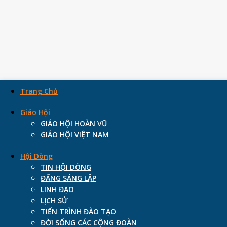
Trang Chủ
Giáo Hội
Skip
GIÁO HỘI HOÀN VŨ
to
GIÁO HỘI VIỆT NAM
content
Hội Dòng
TIN HỘI DÒNG
ĐẤNG SÁNG LẬP
Đấng Sáng Lập – Cha Emmanue
LINH ĐẠO
LỊCH SỬ
17 May, 2020
13 August, 2022
TIẾN TRÌNH ĐÀO TẠO
ĐỜI SỐNG CÁC CỘNG ĐOÀN