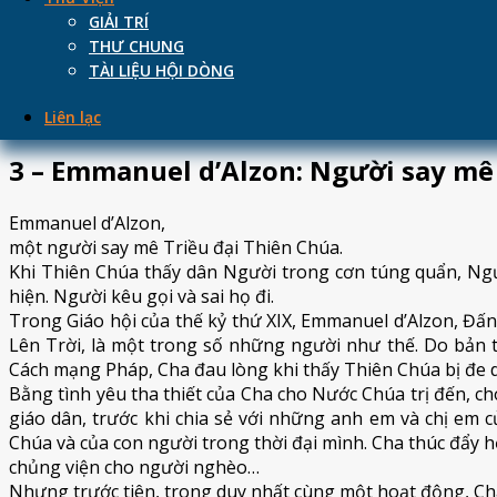
GIẢI TRÍ
2 – Căn tín người tu sĩ dòng Đức Mẹ 
THƯ CHUNG
TÀI LIỆU HỘI DÒNG
Anh em dòng Đức Mẹ Lên Trời là những tu sĩ sống trong 
tình yêu Đức Ki-tô, làm việc cho Nước Chúa trị đến nơi ch
Liên lạc
3 – Emmanuel d’Alzon: Người say m
Emmanuel d’Alzon,
một người say mê Triều đại Thiên Chúa.
Khi Thiên Chúa thấy dân Người trong cơn túng quẩn, Ng
hiện. Người kêu gọi và sai họ đi.
Trong Giáo hội của thế kỷ thứ XIX, Emmanuel d’Alzon, Đ
Lên Trời, là một trong số những người như thế. Do bản 
Cách mạng Pháp, Cha đau lòng khi thấy Thiên Chúa bị đe d
Bằng tình yêu tha thiết của Cha cho Nước Chúa trị đến, ch
giáo dân, trước khi chia sẻ với những anh em và chị em
Chúa và của con người trong thời đại mình. Cha thúc đẩy
chủng viện cho người nghèo…
Nhưng trước tiên, trong duy nhất cùng một hoạt động, Cha 