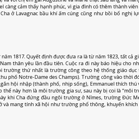
 càng cảm thấy hạnh phúc, vì gia đình có thêm thành viên m
Cha ở Lavagnac bầu khí ấm cúng cũng như bồi bổ nghị lực 
từ năm 1817. Quyết định được đưa ra là từ năm 1823, tất cả g
 Nam thân yêu lần đầu tiên. Cuộc ra đi này báo hiệu cho n
trường thứ nhất là trường công theo hệ thống giáo dục thờ
g khu phố Notre-Dame des Champs). Trường công vào thời đó
gắn hội nhập (thành phố, nhịp sống), Emmanuel thích thú vớ
ập thể này hơn là môi trường gia sư, sau này bị coi là “môi
y khi Cha đứng đầu ngôi trường ở Nîmes, trường Đức Mẹ
ở và mang tính xã hội như trường phổ thông, khuyến khích c