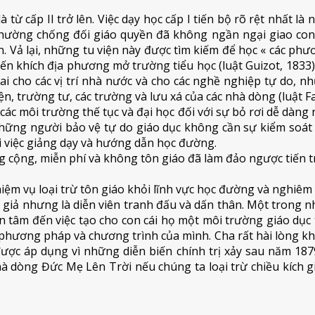
là từ cấp II trở lên. Việc dạy học cấp I tiến bộ rõ rệt nhất l
thường chống đối giáo quyền đã không ngần ngại giao con t
ện. Vả lại, những tu viện này được tìm kiếm để học « các ph
ến khích địa phương mở trường tiểu học (luật Guizot, 1833
ai cho các vị trí nhà nước và cho các nghề nghiệp tự do, 
n, trường tư, các trường và lưu xá của các nhà dòng (luật Fa
các môi trường thế tục và đại học đối với sự bỏ rơi dễ dàng
ững người bảo vệ tự do giáo dục không cần sự kiểm soát 
ỏi việc giảng dạy và hướng dẫn học đường.
g cộng, miễn phí và không tôn giáo đã làm đảo ngược tiến trì
iệm vụ loại trừ tôn giáo khỏi lĩnh vực học đường và nghiêm
án giả nhưng là diễn viên tranh đấu và dấn thân. Một trong
an tâm đến việc tạo cho con cái họ một môi trường giáo dục
ương pháp và chương trình của mình. Cha rất hài lòng khi 
ược áp dụng vì những diễn biến chính trị xảy sau năm 187
à dòng Đức Mẹ Lên Trời nếu chúng ta loại trừ chiều kích g