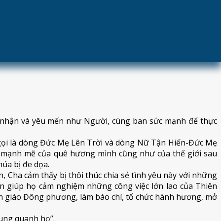
ập, Cha Emmanuel d’Alzon, chúng ta tự định trước hết, vì
m nhận và yêu mến như Người, cùng ban sức mạnh để thực
 gọi là dòng Đức Mẹ Lên Trời và dòng Nữ Tận Hiến-Đức Mẹ
ển mạnh mẽ của quê hương mình cũng như của thế giới sau
úa bị đe dọa.
, Cha cảm thấy bị thôi thúc chia sẻ tình yêu này với những
on giúp họ cảm nghiệm những công việc lớn lao của Thiên
ền giáo Đông phương, làm báo chí, tổ chức hành hương, mở
xung quanh họ”.