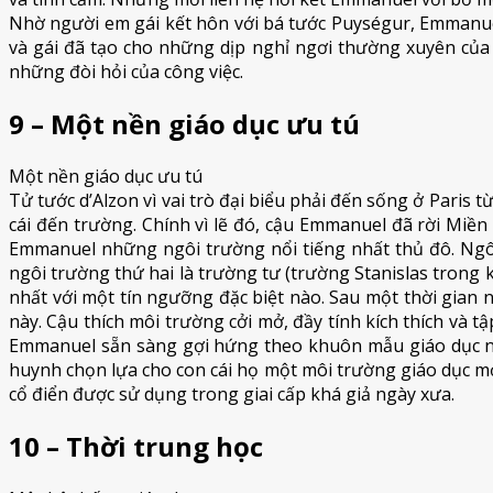
Nhờ người em gái kết hôn với bá tước Puységur, Emmanuel
và gái đã tạo cho những dịp nghỉ ngơi thường xuyên của 
những đòi hỏi của công việc.
9 – Một nền giáo dục ưu tú
Một nền giáo dục ưu tú
Tử tước d’Alzon vì vai trò đại biểu phải đến sống ở Paris 
cái đến trường. Chính vì lẽ đó, cậu Emmanuel đã rời Miền
Emmanuel những ngôi trường nổi tiếng nhất thủ đô. Ngôi 
ngôi trường thứ hai là trường tư (trường Stanislas tron
nhất với một tín ngưỡng đặc biệt nào. Sau một thời gian n
này. Cậu thích môi trường cởi mở, đầy tính kích thích và t
Emmanuel sẵn sàng gợi hứng theo khuôn mẫu giáo dục nà
huynh chọn lựa cho con cái họ một môi trường giáo dục m
cổ điển được sử dụng trong giai cấp khá giả ngày xưa.
10 – Thời trung học