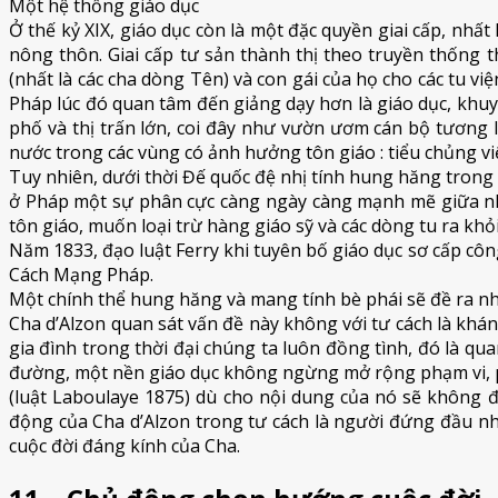
Một hệ thống giáo dục
Ở thế kỷ XIX, giáo dục còn là một đặc quyền giai cấp, nhất 
nông thôn. Giai cấp tư sản thành thị theo truyền thống 
(nhất là các cha dòng Tên) và con gái của họ cho các tu vi
Pháp lúc đó quan tâm đến giảng dạy hơn là giáo dục, khuy
phố và thị trấn lớn, coi đây như vườn ươm cán bộ tương l
nước trong các vùng có ảnh hưởng tôn giáo : tiểu chủng việ
Tuy nhiên, dưới thời Đế quốc đệ nhị tính hung hăng trong 
ở Pháp một sự phân cực càng ngày càng mạnh mẽ giữa nh
tôn giáo, muốn loại trừ hàng giáo sỹ và các dòng tu ra kh
Năm 1833, đạo luật Ferry khi tuyên bố giáo dục sơ cấp côn
Cách Mạng Pháp.
Một chính thể hung hăng và mang tính bè phái sẽ đề ra nh
Cha d’Alzon quan sát vấn đề này không với tư cách là kh
gia đình trong thời đại chúng ta luôn đồng tình, đó là qu
đường, một nền giáo dục không ngừng mở rộng phạm vi, ph
(luật Laboulaye 1875) dù cho nội dung của nó sẽ không đ
động của Cha d’Alzon trong tư cách là người đứng đầu nh
cuộc đời đáng kính của Cha.