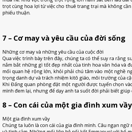
trọt cùng hoa lợi từ việc cho thuê trang trại mà không cần
phiếu thuận.
7 – Cơ may và yêu cầu của đời sống
Những cơ may và những yêu cầu của cuộc đời
Qua việc trình bày trên đây, chúng ta có thể suy ra rằng 
nắm bắt những gì tốt đẹp nhất của tinh hoa văn hóa và đ
mối quan hệ rộng lớn, khỏi phải chú tâm vào một nghề n
trọng danh dự và trách nhiệm kitô giáo, môi trường của c
Khi Đấng quan phòng đặt một người được tuyển chọn vào đỉ
mình đem lại, nhưng để dạy anh ta suốt đời phải biết giúp
8 – Con cái của một gia đình xum vầy
Một gia đình xum vầy
Chúng ta luôn là con cái của gia đình mình. Câu ngạn ngữ
và tình cảm. Những mối liên hệ nối kết Emmanuel với bố mẹ 