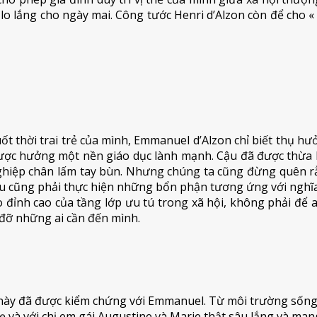
 lo lắng cho ngày mai. Công tước Henri d’Alzon còn để cho « 
suốt thời trai trẻ của mình, Emmanuel d’Alzon chỉ biết thụ 
ược hưởng một nền giáo dục lành mạnh. Cậu đã được thừa h
ghiệp chân lấm tay bùn. Nhưng chúng ta cũng đừng quên rằ
ậu cũng phải thực hiện những bổn phận tương ứng với nghĩa
nh cao của tầng lớp ưu tú trong xã hội, không phải để anh
 đỡ những ai cần đến mình.
 này đã được kiểm chứng với Emmanuel. Từ môi trường sống 
và với chị em gái Augustine và Marie thật sâu lắng và mang l