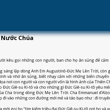
Lên Trời
cộng đoàn hoạt động tông đồ. Trung thành với Đấng sáng l
úng ta và xung quanh chúng ta.
ê Nước Chúa
ười kêu gọi những con người, ban cho họ ân sủng để cả
ấng sáng lập dòng Anh Em Augustinô-Đức Mẹ Lên Trời, còn
tính và nhờ ân sủng, biết nhạy cảm với những biến chuy
ọa nơi con người và con người vốn là hình ảnh của Thiên Ch
o Đức Giê-su Ki-tô và cho những gì Đức Giê-su Ki-tô yêu mến
 của Cha trong dòng Đức Mẹ Lên Trời. Cha Emmanuel d’Alz
 họ đi vào những con đường mới mẻ và táo bạo như : đi truy
mời gọi họ “tìm kiếm triều đại Đức Giê-su Ki-tô nơi họ và 