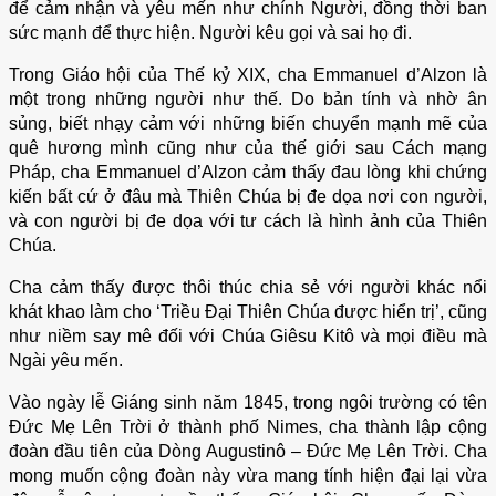
ƠN GỌI
để cảm nhận và yêu mến như chính Người, đồng thời ban
sức mạnh để thực hiện. Người kêu gọi và sai họ đi.
Sứ Vụ
GIÁO HUẤN
Trong Giáo hội của Thế kỷ XIX, cha Emmanuel d’Alzon là
XÃ HỘI
một trong những người như thế. Do bản tính và nhờ ân
ĐẠI KẾT – ĐỐI THOẠI LIÊN TÔN
sủng, biết nhạy cảm với những biến chuyển mạnh mẽ của
quê hương mình cũng như của thế giới sau Cách mạng
Chuyên Đề
Pháp, cha Emmanuel d’Alzon cảm thấy đau lòng khi chứng
SUY NIỆM LỜI CHÚA
kiến bất cứ ở đâu mà Thiên Chúa bị đe dọa nơi con người,
TRIẾT HỌC
và con người bị đe dọa với tư cách là hình ảnh của Thiên
THẦN HỌC
Chúa.
SUY TƯ
Cha cảm thấy được thôi thúc chia sẻ với người khác nổi
CHUYÊN ĐỀ XÃ HỘI
khát khao làm cho ‘Triều Đại Thiên Chúa được hiển trị’, cũng
Thư Viện
như niềm say mê đối với Chúa Giêsu Kitô và mọi điều mà
GIẢI TRÍ
Ngài yêu mến.
THƯ CHUNG
Vào ngày lễ Giáng sinh năm 1845, trong ngôi trường có tên
TÀI LIỆU HỘI DÒNG
Đức Mẹ Lên Trời ở thành phố Nimes, cha thành lập cộng
đoàn đầu tiên của Dòng Augustinô – Đức Mẹ Lên Trời. Cha
Liên lạc
mong muốn cộng đoàn này vừa mang tính hiện đại lại vừa