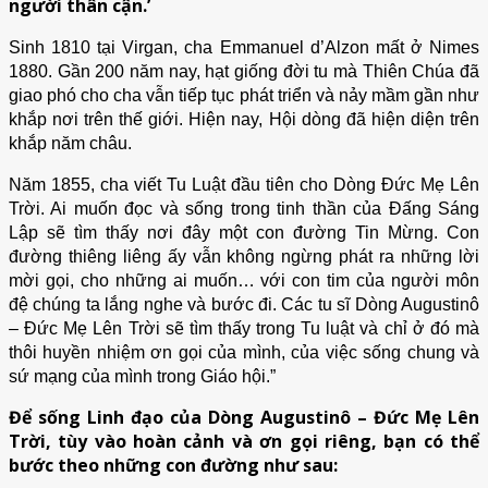
người thân cận.’
Sinh 1810 tại Virgan, cha Emmanuel d’Alzon mất ở Nimes
1880. Gần 200 năm nay, hạt giống đời tu mà Thiên Chúa đã
giao phó cho cha vẫn tiếp tục phát triển và nảy mầm gần như
khắp nơi trên thế giới. Hiện nay, Hội dòng đã hiện diện trên
khắp năm châu.
Năm 1855, cha viết Tu Luật đầu tiên cho Dòng Đức Mẹ Lên
Trời. Ai muốn đọc và sống trong tinh thần của Đấng Sáng
Lập sẽ tìm thấy nơi đây một con đường Tin Mừng. Con
đường thiêng liêng ấy vẫn không ngừng phát ra những lời
mời gọi, cho những ai muốn… với con tim của người môn
đệ chúng ta lắng nghe và bước đi. Các tu sĩ Dòng Augustinô
– Đức Mẹ Lên Trời sẽ tìm thấy trong Tu luật và chỉ ở đó mà
thôi huyền nhiệm ơn gọi của mình, của việc sống chung và
sứ mạng của mình trong Giáo hội.”
Để sống Linh đạo của Dòng Augustinô – Đức Mẹ Lên
Trời, tùy vào hoàn cảnh và ơn gọi riêng, bạn có thể
bước theo những con đường như sau: