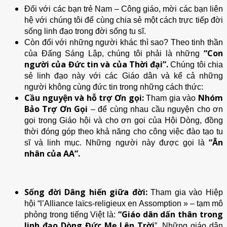
Đối với các bạn trẻ Nam – Công giáo, mời các bạn liên
hệ với chúng tôi để cùng chia sẻ một cách trực tiếp đời
sống linh đạo trong đời sống tu sĩ.
Còn đối với những người khác thì sao? Theo tinh thần
“Con
của Đấng Sáng Lập, chúng tôi phải là những
người của Đức tin và của Thời đại”.
Chúng tôi chia
sẻ linh đạo này với các Giáo dân và kể cả những
người không cùng đức tin trong những cách thức:
Cầu nguyện và hỗ trợ Ơn gọi:
Nhóm
Tham gia vào
Bảo Trợ Ơn Gọi
– để cùng nhau cầu nguyện cho ơn
gọi trong Giáo hội và cho ơn gọi của Hội Dòng, đồng
thời đóng góp theo khả năng cho công việc đào tạo tu
“Ân
sĩ và linh mục. Những người này được gọi là
nhân của AA”.
Sống đời Dâng hiến giữa đời:
Tham gia vào Hiệp
hội “l’Alliance laïcs-religieux en Assomption » – tạm mô
“Giáo dân dấn thân trong
phỏng trong tiếng Việt là:
linh đạo Dòng Đức Mẹ Lên Trời
”. Những giáo dân