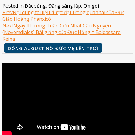
Posted in
Đặc sủng
,
Đấng sáng lập
,
Ơn gọi
Prev
Nội dung tài liệu được đặt trong quan tài của Đức
Giáo Hoàng Phanxicô
Next
Ngày III trong Tuần Cửu Nhật Cầu Nguyện
(Novemdiales) Bài giảng của Đức Hồng Y Baldassare
Reina
DÒNG AUGUSTINÔ-ĐỨC MẸ LÊN TRỜI