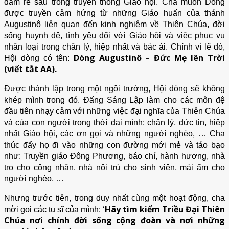
đâm rễ sâu trong truyền thống Giáo hội. Cha muốn Dòng
được truyền cảm hứng từ những Giáo huấn của thánh
Augustinô liên quan đến kinh nghiệm về Thiên Chúa, đời
sống huynh đệ, tình yêu đối với Giáo hội và việc phục vụ
nhân loại trong chân lý, hiệp nhất và bác ái. Chính vì lẽ đó,
Dòng Augustinô – Đức Mẹ lên Trời
Hội dòng có tên:
(viết tắt AA).
Được thành lập trong một ngôi trường, Hội dòng sẽ không
khép mình trong đó. Đấng Sáng Lập làm cho các môn đệ
đầu tiên nhạy cảm với những việc đại nghĩa của Thiên Chúa
và của con người trong thời đại mình: chân lý, đức tin, hiệp
nhất Giáo hội, các ơn gọi và những người nghèo, … Cha
thúc đẩy họ đi vào những con đường mới mẻ và táo bạo
như: Truyền giáo Đông Phương, báo chí, hành hương, nhà
trọ cho công nhân, nhà nội trú cho sinh viên, mái ấm cho
người nghèo, …
Nhưng trước tiên, trong duy nhất cùng một hoạt động, cha
Hãy tìm kiếm Triều Đại Thiên
mời gọi các tu sĩ của mình: ‘
Chúa nơi chính đời sống cộng đoàn và nơi những