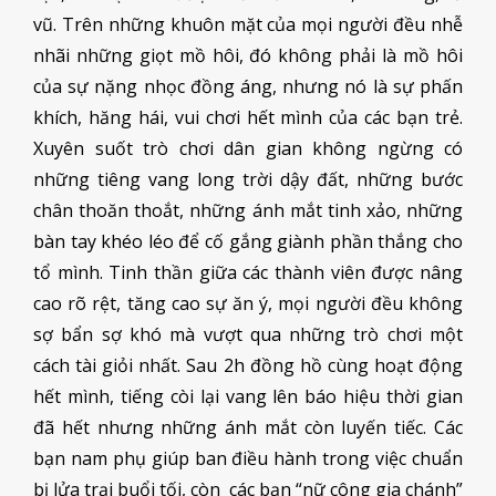
vũ. Trên những khuôn mặt của mọi người đều nhễ
nhãi những giọt mồ hôi, đó không phải là mồ hôi
của sự nặng nhọc đồng áng, nhưng nó là sự phấn
khích, hăng hái, vui chơi hết mình của các bạn trẻ.
Xuyên suốt trò chơi dân gian không ngừng có
những tiêng vang long trời dậy đất, những bước
chân thoăn thoắt, những ánh mắt tinh xảo, những
bàn tay khéo léo để cố gắng giành phần thắng cho
tổ mình. Tinh thần giữa các thành viên được nâng
cao rõ rệt, tăng cao sự ăn ý, mọi người đều không
sợ bẩn sợ khó mà vượt qua những trò chơi một
cách tài giỏi nhất. Sau 2h đồng hồ cùng hoạt động
hết mình, tiếng còi lại vang lên báo hiệu thời gian
đã hết nhưng những ánh mắt còn luyến tiếc. Các
bạn nam phụ giúp ban điều hành trong việc chuẩn
bị lửa trại buổi tối, còn các bạn “nữ công gia chánh”