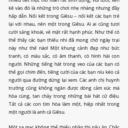
kẽ vào đó là những trò chơi nhẹ nhàng nhưng đầy
hấp dẫn. Nối kết trong Giêsu – nối kết các bạn trẻ
lại với nhau, nên một trong Giêsu. Ai ai cũng tươi
cười sảng khoái, vẻ mặt rất hạnh phúc. Như thế có
thể thấy các bạn thiếu nhi đã mong chờ ngày trại
này như thế nào! Một khung cảnh đẹp như bức
tranh, có màu sắc, có âm thanh, có hình hài con
người. Những tiếng hát trong veo của các bạn có
thể gọi chim đến, tiếng cười của các bạn níu kéo cả
người qua đường dừng lại xem. Các anh chị huynh
trưởng cũng không ngăn được dòng cảm xúc mà
hòa cùng, tan chảy trong những bài hát cử điệu.
Tất cả các con tim hòa làm một, hiệp nhất trong
một người là anh cả Giêsu.
Một sa mạc không thể thiếu phần thi nấu ăn. Chắc