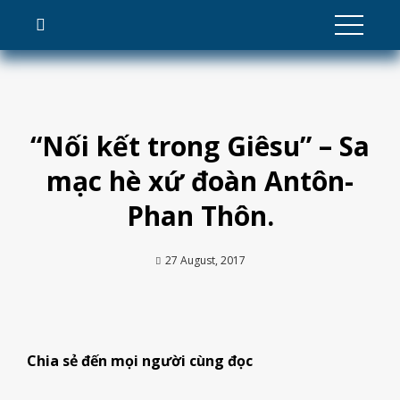
Skip
to
content
“Nối kết trong Giêsu” – Sa
mạc hè xứ đoàn Antôn-
Phan Thôn.
27 August, 2017
Chia sẻ đến mọi người cùng đọc