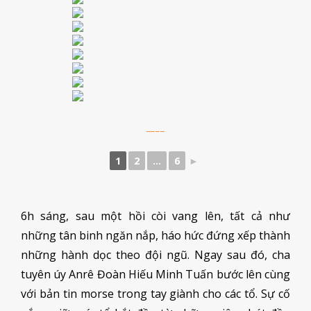
____
1
2
...
6
►
6h sáng, sau một hồi còi vang lên, tất cả như
những tân binh ngăn nắp, háo hức đứng xếp thành
những hành dọc theo đội ngũ. Ngay sau đó, cha
tuyên úy Anrê Đoàn Hiếu Minh Tuấn bước lên cùng
với bản tin morse trong tay giành cho các tổ. Sự cố