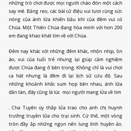
những trò chơi được mọi người chào đón một cách
say mê. Băng reo, các bài cử điệu vui tươi cùng sức
nóng của ánh lửa khiến bầu khí của đêm vui có
Chúa. Một Thiên Chúa đang hòa mình với hơn 200
em đang khao khát tìm về với Chúa.
Đêm nay khác với những đêm khác, nhộn nhịp, ồn
ào, vui của tuổi trẻ nhưng lại giúp cảm nghiệm
được Chúa đang ở bên trong. Không chỉ là vui chơi
ca hát nhưng là đêm đi lại lịch sử cứu độ. Sau
những khoảnh khắc sum họp bên nhau, ánh lửa
dần tàn, đây cũng là lúc mọi người mang lửa về tim
. Cha Tuyên úy thắp lửa trao cho anh chị huynh
trưởng truyền lửa cho trại sinh. Cứ thế, một vòng
tròn đầy ắp những ngọn nến lung linh huyền ảo.