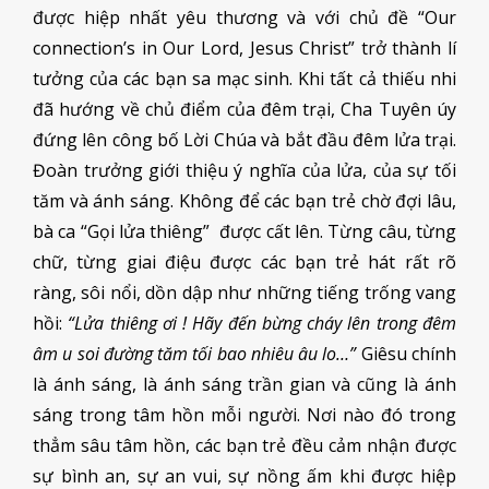
được hiệp nhất yêu thương và với chủ đề “Our
connection’s in Our Lord, Jesus Christ” trở thành lí
tưởng của các bạn sa mạc sinh. Khi tất cả thiếu nhi
đã hướng về chủ điểm của đêm trại, Cha Tuyên úy
đứng lên công bố Lời Chúa và bắt đầu đêm lửa trại.
Đoàn trưởng giới thiệu ý nghĩa của lửa, của sự tối
tăm và ánh sáng. Không để các bạn trẻ chờ đợi lâu,
bà ca “Gọi lửa thiêng” được cất lên. Từng câu, từng
chữ, từng giai điệu được các bạn trẻ hát rất rõ
ràng, sôi nổi, dồn dập như những tiếng trống vang
hồi:
“Lửa thiêng ơi ! Hãy đến bừng cháy lên trong đêm
âm u soi đường tăm tối bao nhiêu âu lo…”
Giêsu chính
là ánh sáng, là ánh sáng trần gian và cũng là ánh
sáng trong tâm hồn mỗi người. Nơi nào đó trong
thẳm sâu tâm hồn, các bạn trẻ đều cảm nhận được
sự bình an, sự an vui, sự nồng ấm khi được hiệp