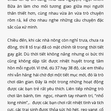
Bữa ăn làm cho mối tương giao giữa mọi người
thân thiết hơn, cùng nhau vừa ăn vừa trò chuyện
rôm rả, kể cho nhau nghe những câu chuyện đặc
sắc của xứ mình.
Chiều đến, khi các nhà nông còn nghỉ trưa, chưa ra
đồng, thì 8 tổ trại đã có mặt chỉnh tề trong thời tiết
gay gắt. Dù thời tiết không nắng nhưng oi bức thì
cũng không dập tắt được nhiệt huyết trong tâm
hồn mỗi người. Vì thế, dù 37 hay 38 độ, các em thiếu
nhi vẫn hăng hái chờ đợi một tiết mục mới, đó là trò
chơi dân gian. Đây là một trong những hoạt động
được các bạn trẻ rất yêu thích. Liên tiếp những trò
chơi lăn bánh, tìm ngọc, nhanh tay nhanh trí, “nhổ
long nhím”,.. được các bạn chơi rất nhiệt tình và tích
cực, các trại sinh được thỏa sức hò hét, reo vang, cổ