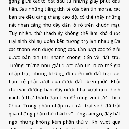
gắng giữa các tổ bắt đầu từ những giây phút đầu
tiên. Sau những tiếng tích tè của bản tin morse, các
bạn trẻ đều căng thẳng cao độ, có thể thấy những
nét nhăn căng như dây đàn lộ rõ trên khuôn mặt.
Tuy nhiên, thử thách ấy không thể làm khó được
trại sinh khi sự đoàn kết, tương trợ lẫn nhau giữa
các thành viên được nâng cao. Lần lượt các tổ giải
được bản tin thì nhanh chóng tiến về đất trại.
Tưởng chừng như giải được bản tin là có thể gia
nhập trại, nhưng không, đối diện với đất trại, các
bạn trẻ phải vượt qua được đất “biên giới”. Phải
chui vào đường hầm đầy nước. Phải vượt qua chính
mình ở thử thách đầu tiên để cùng vui bước theo
Chúa. Trong phần nhập trại, các trại sinh đã trải
qua những phần thử thách vô cùng cam go, đầy bất
ngờ nhưng không kém phần thú vị. Khi vượt qua