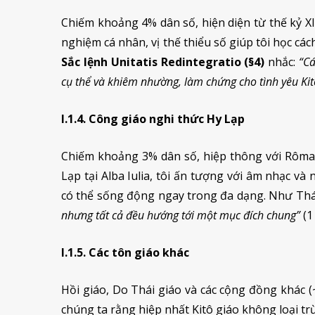
Chiếm khoảng 4% dân số, hiện diện từ thế kỷ XI
nghiệm cá nhân, vị thế thiểu số giúp tôi học cá
Sắc lệnh Unitatis Redintegratio (§4)
nhắc:
“Cá
cụ thể và khiêm nhường, làm chứng cho tình yêu Kit
I.1.4. Công giáo nghi thức Hy Lạp
Chiếm khoảng 3% dân số, hiệp thông với Rôm
Lạp tại Alba Iulia, tôi ấn tượng với âm nhạc v
có thể sống động ngay trong đa dạng. Như Thá
nhưng tất cả đều hướng tới một mục đích chung”
(1
I.1.5. Các tôn giáo khác
Hồi giáo, Do Thái giáo và các cộng đồng khác 
chúng ta rằng hiệp nhất Kitô giáo không loại tr