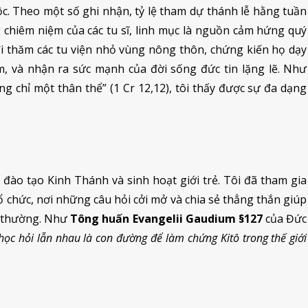
tộc. Theo một số ghi nhận, tỷ lệ tham dự thánh lễ hằng tuần
chiêm niệm của các tu sĩ, linh mục là nguồn cảm hứng quý
i thăm các tu viện nhỏ vùng nông thôn, chứng kiến họ dạy
, và nhận ra sức mạnh của đời sống đức tin lặng lẽ. Như
g chỉ một thân thể” (1 Cr 12,12), tôi thấy được sự đa dạng
ào tạo Kinh Thánh và sinh hoạt giới trẻ. Tôi đã tham gia
 chức, nơi những câu hỏi cởi mở và chia sẻ thẳng thắn giúp
ời thường. Như
Tông huấn Evangelii Gaudium §127
của Đức
 học hỏi lẫn nhau là con đường để làm chứng Kitô trong thế giới