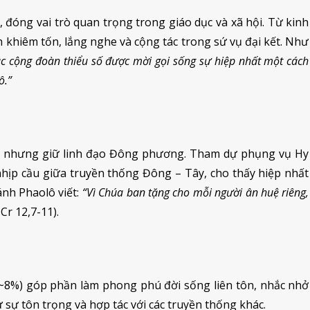
, đóng vai trò quan trọng trong giáo dục và xã hội. Từ kinh
ch khiêm tốn, lắng nghe và cộng tác trong sứ vụ đại kết. Như
c cộng đoàn thiểu số được mời gọi sống sự hiệp nhất một cách
ô.”
a nhưng giữ linh đạo Đông phương. Tham dự phụng vụ Hy
à nhịp cầu giữa truyền thống Đông – Tây, cho thấy hiệp nhất
nh Phaolô viết:
“Vì Chúa ban tặng cho mỗi người ân huệ riêng,
 Cr 12,7-11).
(~8%) góp phần làm phong phú đời sống liên tôn, nhắc nhở
ừ sự tôn trọng và hợp tác với các truyền thống khác.