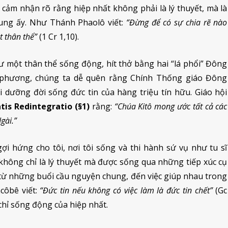
i cảm nhận rõ rằng hiệp nhất không phải là lý thuyết, mà là
ng ấy. Như Thánh Phaolô viết:
“Đừng để có sự chia rẽ nào
t thân thể”
(1 Cr 1,10).
ư một thân thể sống động, hít thở bằng hai “lá phổi” Đông
 phương, chúng ta dễ quên rằng Chính Thống giáo Đông
 dưỡng đời sống đức tin của hàng triệu tín hữu. Giáo hội
tis Redintegratio (§1)
rằng:
“Chúa Kitô mong ước tất cả các
gài.”
 hứng cho tôi, nơi tôi sống và thi hành sứ vụ như tu sĩ
không chỉ là lý thuyết mà được sống qua những tiếp xúc cụ
 từ những buổi cầu nguyện chung, đến việc giúp nhau trong
côbê viết:
“Đức tin nếu không có việc làm là đức tin chết”
(Gc
 chỉ sống động của hiệp nhất.