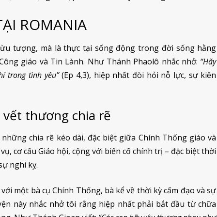
 TẠI ROMANIA
trừu tượng, mà là thực tại sống động trong đời sống hằng
ư Công giáo và Tin Lành. Như Thánh Phaolô nhắc nhở:
“Hãy
í trong tình yêu”
(Ep 4,3), hiệp nhất đòi hỏi nỗ lực, sự kiên
g vết thương chia rẽ
 những chia rẽ kéo dài, đặc biệt giữa Chính Thống giáo và
, cơ cấu Giáo hội, cộng với biến cố chính trị – đặc biệt thời
sự nghi kỵ.
 với một bà cụ Chính Thống, bà kể về thời kỳ cấm đạo và sự
ện này nhắc nhở tôi rằng hiệp nhất phải bắt đầu từ chữa