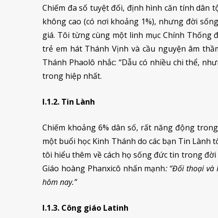
Chiếm đa số tuyệt đối, định hình căn tính dân 
không cao (có nơi khoảng 1%), nhưng đời sống 
giá. Tôi từng cùng một linh mục Chính Thống đ
trẻ em hát Thánh Vịnh và cầu nguyện âm thầm
Thánh Phaolô nhắc: “Dẫu có nhiều chi thể, nhưn
trong hiệp nhất.
I.1.2. Tin Lành
Chiếm khoảng 6% dân số, rất năng động trong đ
một buổi học Kinh Thánh do các bạn Tin Lành tổ
tôi hiểu thêm về cách họ sống đức tin trong đ
Giáo hoàng Phanxicô nhấn mạnh
: “Đối thoại và
hôm nay.”
I.1.3. Công giáo Latinh