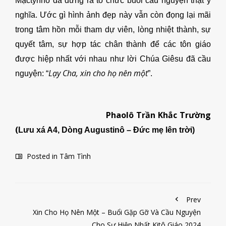
Mạctynho đã đứng ra tổ chức buổi cầu nguyện thật ý
nghĩa. Ước gì hình ảnh đẹp này vẫn còn đọng lại mãi
trong tâm hồn mỗi tham dự viên, lòng nhiệt thành, sự
quyết tâm, sự hợp tác chân thành để các tôn giáo
được hiệp nhất với nhau như lời Chúa Giêsu đã cầu
Lạy Cha, xin cho họ nên một
nguyện: “
”.
Phaolô Trần Khắc Trường
(
Lưu xá A4, Dòng Augustinô – Đức mẹ lên trời)
Posted in
Tâm Tình
Prev
Xin Cho Họ Nên Một – Buổi Gặp Gỡ Và Cầu Nguyện
Cho Sự Hiệp Nhất Kitô Giáo 2024