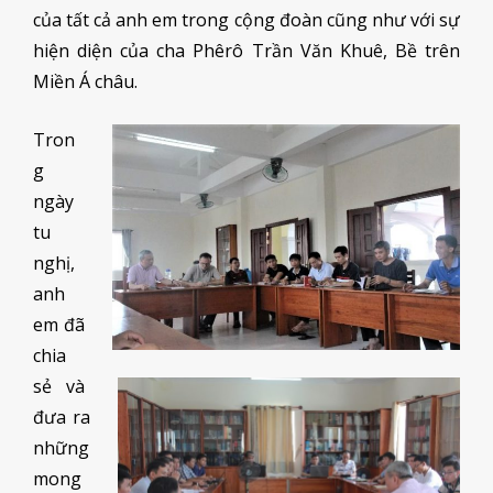
của tất cả anh em trong cộng đoàn cũng như với sự
hiện diện của cha Phêrô Trần Văn Khuê, Bề trên
Miền Á châu.
Tron
g
ngày
tu
nghị,
anh
em đã
chia
sẻ và
đưa ra
những
mong