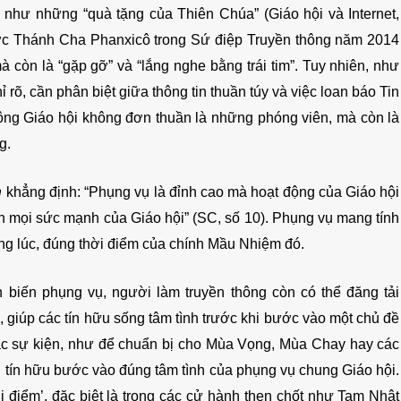
 như những “quà tặng của Thiên Chúa” (Giáo hội và Internet,
 Đức Thánh Cha Phanxicô trong Sứ điệp Truyền thông năm 2014
à còn là “gặp gỡ” và “lắng nghe bằng trái tim”. Tuy nhiên, như
rõ, cần phân biệt giữa thông tin thuần túy và việc loan báo Tin
hông Giáo hội không đơn thuần là những phóng viên, mà còn là
g.
m
khẳng định: “Phụng vụ là đỉnh cao mà hoạt động của Giáo hội
h mọi sức mạnh của Giáo hội” (SC, số 10). Phụng vụ mang tính
ng lúc, đúng thời điểm của chính Mầu Nhiệm đó.
ễn biến phụng vụ, người làm truyền thông còn có thể đăng tải
, giúp các tín hữu sống tâm tình trước khi bước vào một chủ đề
các sự kiện, như để chuẩn bị cho Mùa Vọng, Mùa Chay hay các
ời tín hữu bước vào đúng tâm tình của phụng vụ chung Giáo hội.
ời điểm’, đặc biệt là trong các cử hành then chốt như Tam Nhật