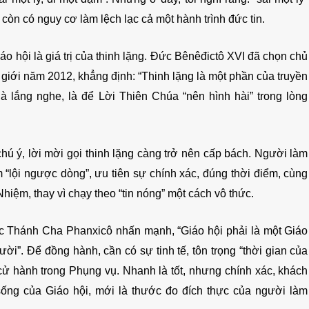
còn có nguy cơ làm lệch lạc cả một hành trình đức tin.
áo hội là giá trị của thinh lặng. Đức Bênêđictô XVI đã chọn chủ
giới năm 2012, khẳng định: “Thinh lặng là một phần của truyền
là lắng nghe, là để Lời Thiên Chúa “nên hình hài” trong lòng
 chú ý, lời mời gọi thinh lặng càng trở nên cấp bách. Người làm
 “lội ngược dòng”, ưu tiên sự chính xác, đúng thời điểm, cùng
hiệm, thay vì chạy theo “tin nóng” một cách vô thức.
ức Thánh Cha Phanxicô nhấn mạnh, “Giáo hội phải là một Giáo
ời”. Để đồng hành, cần có sự tinh tế, tôn trọng “thời gian của
ử hành trong Phụng vụ. Nhanh là tốt, nhưng chính xác, khách
 sống của Giáo hội, mới là thước đo đích thực của người làm