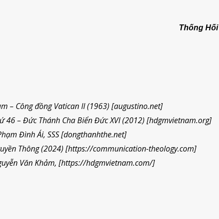
Thống Hối
m – Công đồng Vatican II (1963)
[augustino.net]
thứ 46 – Đức Thánh Cha Biển Đức XVI (2012)
[hdgmvietnam.org]
Phạm Đình Ái, SSS
[dongthanhthe.net]
ruyền Thông (2024)
[https://communication-theology.com]
Nguyễn Văn Khảm, [https://hdgmvietnam.com/]