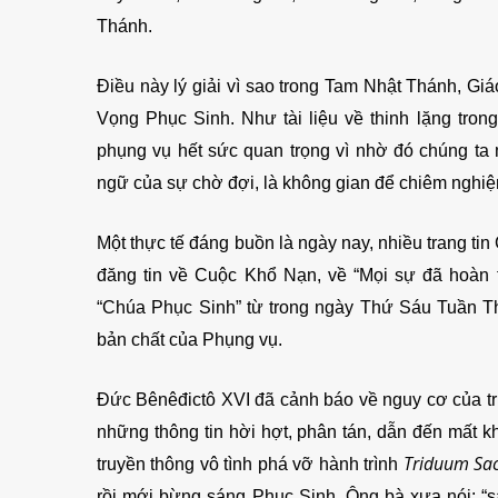
Thánh.
Điều này lý giải vì sao trong Tam Nhật Thánh, Gi
Vọng Phục Sinh. Như tài liệu về thinh lặng tro
phụng vụ hết sức quan trọng vì nhờ đó chúng ta 
ngữ của sự chờ đợi, là không gian để chiêm nghi
Một thực tế đáng buồn là ngày nay, nhiều trang tin
đăng tin về Cuộc Khổ Nạn, về “Mọi sự đã hoàn 
“Chúa Phục Sinh” từ trong ngày Thứ Sáu Tuần Thá
bản chất của Phụng vụ.
Đức Bênêđictô XVI đã cảnh báo về nguy cơ của tr
những thông tin hời hợt, phân tán, dẫn đến mất k
Triduum Sa
truyền thông vô tình phá vỡ hành trình
rồi mới bừng sáng Phục Sinh. Ông bà xưa nói: “sai