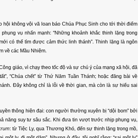
áo hội không vội vã loan báo Chúa Phục Sinh cho tới thời điểm
ng phụng vụ nhấn mạnh: “Những khoảnh khắc thinh lặng trong
mới có thể tìm được cảm thức linh thánh”. Thinh lặng là ngôn
ệm về các Mầu Nhiệm.
 Công giáo, vì chạy theo tốc độ và sự chú ý của mạng xã hội, đã
tất”, “Chúa chết” từ Thứ Năm Tuần Thánh; hoặc đăng bài về
nh. Đây không chỉ là lỗi về thời gian, mà còn là sự hiểu sai
uyền thông hiện đại: con người thường xuyên bị “dội bom” bởi
hả năng suy tư sâu sắc. Khi đưa tin vượt trước nhịp phụng vụ,
crum
: từ Tiệc Ly, qua Thương Khó, đến sự thinh lặng trong mồ,
 một ly, đi một dặm”. Nhưng ở đây, tôi nghĩ rằng: “sai một ly”