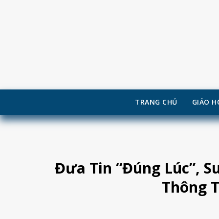
TRANG CHỦ
GIÁO H
Skip
to
content
Đưa Tin “Đúng Lúc”, 
Thông T