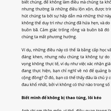
biết chúng, để không làm điều mà chúng ta kh
nhưng thường là những điều lộn xộn, được trì
hút chúng ta bởi sự hấp dẫn mà những thứ này
không thể duy trì như chúng đã hứa hẹn, và do 
buồn bã. Cảm giác trống rỗng và buồn bã đó l
chúng ta mất phương hướng.
Ví dụ, những điều này có thể là bằng cấp học v
đáng khen, nhưng nếu chúng ta không tự do t
vọng không thực tế, ví dụ như việc xác nhận giá
đang thực hiện, bạn chỉ nghĩ về nó để quảng bá
cộng đồng? Ở đó, bạn có thể thấy đâu là chủ ý 
đau khổ nhất, bởi vì không có thứ nào trong số
Biết mình để không bị thao túng, lôi kéo
Anh chị em thân mến, vì thế, điều quan trọng là