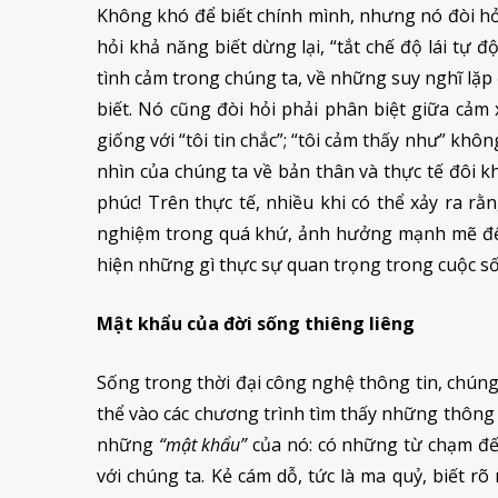
Không khó để biết chính mình, nhưng nó đòi hỏi
hỏi khả năng biết dừng lại, “tắt chế độ lái tự 
tình cảm trong chúng ta, về những suy nghĩ lặp
biết. Nó cũng đòi hỏi phải phân biệt giữa cảm 
giống với “tôi tin chắc”; “tôi cảm thấy như” kh
nhìn của chúng ta về bản thân và thực tế đôi k
phúc! Trên thực tế, nhiều khi có thể xảy ra rằ
nghiệm trong quá khứ, ảnh hưởng mạnh mẽ đến 
hiện những gì thực sự quan trọng trong cuộc số
Mật khẩu của đời sống thiêng liêng
Sống trong thời đại công nghệ thông tin, chúng 
thể vào các chương trình tìm thấy những thông t
những
“mật khẩu”
của nó: có những từ chạm đến
với chúng ta. Kẻ cám dỗ, tức là ma quỷ, biết r