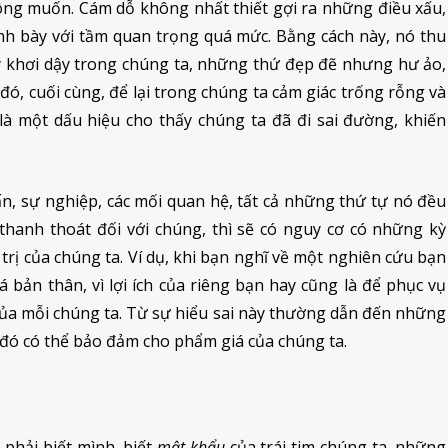
ông muốn. Cám dỗ không nhất thiết gợi ra những điều xấu,
nh bày với tầm quan trọng quá mức. Bằng cách này, nó thu
 khơi dậy trong chúng ta, những thứ đẹp đẽ nhưng hư ảo,
đó, cuối cùng, để lại trong chúng ta cảm giác trống rỗng và
à một dấu hiệu cho thấy chúng ta đã đi sai đường, khiến
ấn, sự nghiệp, các mối quan hệ, tất cả những thứ tự nó đều
hanh thoát đối với chúng, thì sẽ có nguy cơ có những kỳ
 trị của chúng ta. Ví dụ, khi bạn nghĩ về một nghiên cứu bạn
 bản thân, vì lợi ích của riêng bạn hay cũng là để phục vụ
của mỗi chúng ta. Từ sự hiểu sai này thường dẫn đến những
 đó có thể bảo đảm cho phẩm giá của chúng ta.
 phải biết mình, biết
mật khẩu
của trái tim chúng ta, những