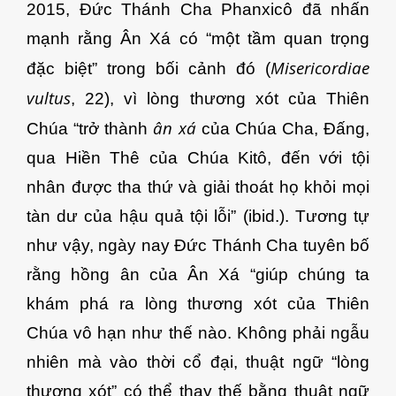
2015, Đức Thánh Cha Phanxicô đã nhấn
mạnh rằng Ân Xá có “một tầm quan trọng
Misericordiae
đặc biệt” trong bối cảnh đó (
vultus
, 22), vì lòng thương xót của Thiên
ân xá
Chúa “trở thành
của Chúa Cha, Đấng,
qua Hiền Thê của Chúa Kitô, đến với tội
nhân được tha thứ và giải thoát họ khỏi mọi
tàn dư của hậu quả tội lỗi” (ibid.). Tương tự
như vậy, ngày nay Đức Thánh Cha tuyên bố
rằng hồng ân của Ân Xá “giúp chúng ta
khám phá ra lòng thương xót của Thiên
Chúa vô hạn như thế nào. Không phải ngẫu
nhiên mà vào thời cổ đại, thuật ngữ “lòng
thương xót” có thể thay thế bằng thuật ngữ