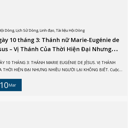
Hội Dòng
,
Lịch Sử Dòng
,
Linh đạo
,
Tài liệu Hội Dòng
ày 10 tháng 3: Thánh nữ Marie-Eugénie de
sus – Vị Thánh Của Thời Hiện Đại Nhưng
iều Người Lại Không Biết
HÁNG 3: THÁNH MARIE EUGÉNIE DE JÉSUS. VỊ THÁNH
 THỜI HIỆN ĐẠI NHƯNG NHIỀU NGƯỜI LẠI KHÔNG BIẾT. Cuộc
 của Thánh nữ Marie Eugénie de Jésus (1817–1898), tên khai sinh
10
Anne-Eugénie Milleret de Brou, là một hành trình thiêng liêng sâu
Mar
, trong đó khủng hoảng đức tin, cuộc hoán cải nội tâm và tình bạn
êng liêng đã hòa quyện với nhau để hình thành nên một ơn gọi lớn
 trong Giáo hội. Chính từ những thử thách của tuổi trẻ và từ mối
ng giao thiêng liêng với Cha Emmanuel d’Alzon, con đường nên
 của ngài dần dần được định hình. Khủng hoảng đức tin trong
ày 25 tháng 8 năm 1817 tại Metz, trong