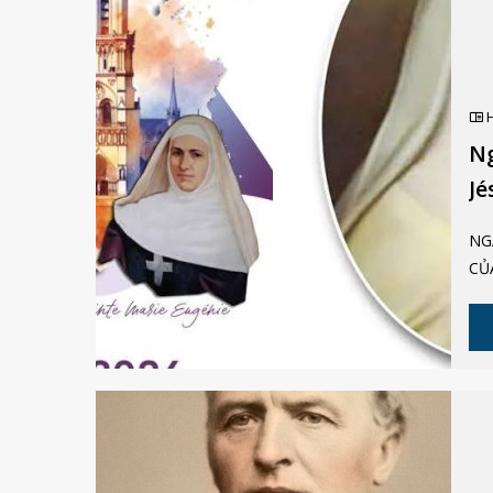
Ng
Jé
Nh
NGÀY 10 T
CỦA
đời
là 
sắc
thi
lao
tươ
thánh
tuổi trẻ Marie Eugénie sinh ng