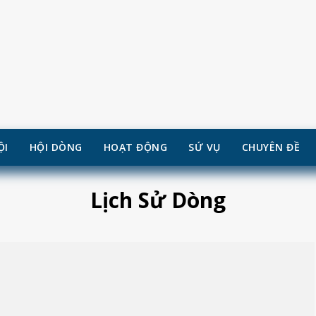
ỘI
HỘI DÒNG
HOẠT ĐỘNG
SỨ VỤ
CHUYÊN ĐỀ
Lịch Sử Dòng