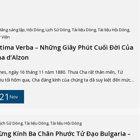
 gia đình khá giả và có nền văn hóa. Tuy nhiên, tuổi thơ của ngài
 bị xáo trộn bởi những biến cố gia đình. Cha mẹ ly t...
Đấng sáng lập
,
Hội Dòng
,
Lịch Sử Dòng
,
Tài liệu Dòng
,
Tài liệu Hội Dòng
,
 Viện
tima Verba – Những Giây Phút Cuối Đời Của
a d’Alzon
es, ngày 16 tháng 11 năm 1880. Thưa Cha rất thân mến, Từ
ều tối hôm qua, Cha đáng kính của chúng ta đã suy kiệt đến mức
ng tôi nghĩ rằng đã đến lúc phải quy tụ tất cả các tu sĩ quanh
21
ờng bệnh để xin ngài ban phép lành lần sau cùng. Giữa cơn suy
Nov
ợc và trong những khoảnh khắc hiếm hoi mà sự kiệt sức để lại
 ngài, ngài vẫn không ngừng biểu lộ sự sáng suốt tinh thần và sự
nh thản tâm hồn đáng ngưỡng mộ. Sự kiên nhẫn, thái độ phó thác
Lịch Sử Dòng
,
Tài liệu Dòng
,
Tài liệu Hội Dòng
 dàng và bình an của ngài liên tục được thể hiện qua những lời nói
ng Kính Ba Chân Phước Tử Đạo Bulgaria –
ng tỏ rằng ngài đang hiện diện mật thiết với Thiên Chúa nhân lành