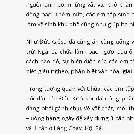
nguội lạnh bởi những vất vả, khó khăn
đồng bào. Thêm nữa, các em tập sinh c
làm vệ sinh khu phố cũng như giúp họ h
Như Đức Giêsu đã cùng ăn cùng uống với
trừ; Ngài đã chữa lành bao người đau ố
cách nào đó, sự hiện diện của các em t
biệt giàu nghèo, phân biệt văn hóa, giai 
Trong tương quan với Chúa, các em tập 
nối dài của Đức Kitô khi đáp ứng ph
đang phải gánh chịu. Về vật chất, mỗi t
– uống hàng ngày để xây dựng 3 căn nhà
và 1 căn ở Làng Chày, Hội Bài.