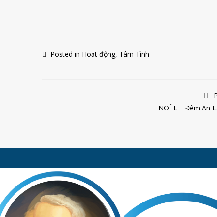
Posted in
Hoạt động
,
Tâm Tình
P
NOЁL – Đêm An L