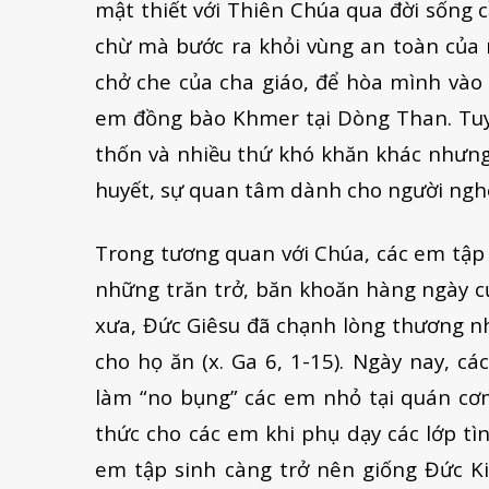
mật thiết với Thiên Chúa qua đời sống 
chừ mà bước ra khỏi vùng an toàn của 
chở che của cha giáo, để hòa mình vào 
em đồng bào Khmer tại Dòng Than. Tuy n
thốn và nhiều thứ khó khăn khác nhưng
huyết, sự quan tâm dành cho người nghè
Trong tương quan với Chúa, các em tập 
những trăn trở, băn khoăn hàng ngày củ
xưa, Đức Giêsu đã chạnh lòng thương nh
cho họ ăn (x. Ga 6, 1-15). Ngày nay, c
làm “no bụng” các em nhỏ tại quán cơm
thức cho các em khi phụ dạy các lớp tì
em tập sinh càng trở nên giống Đức K