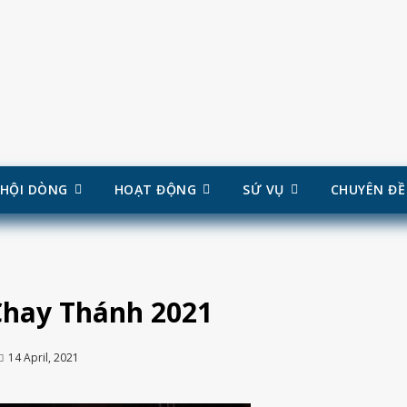
HỘI DÒNG
HOẠT ĐỘNG
SỨ VỤ
CHUYÊN ĐỀ
Chay Thánh 2021
14 April, 2021